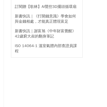
訂閱贈【歌林】AI聲控3D擺頭循環扇
新書快訊｜《打開錢意識》學會如何
與金錢相處，才能真正體現富足
新書快訊｜謝富旭《中年財富覺醒》
42歲窮大叔的翻身筆記
ISO 14064-1 溫室氣體內部查證員課
程