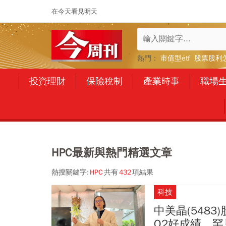
在今天看見明天
熱門：
市值型etf
股票股利
投資理財
保險稅制
產業時事
職場
HPC最新與熱門精選文章
熱搜關鍵字:
HPC
共有
432
項結果
科技
中美晶(5483
Q2好成績、