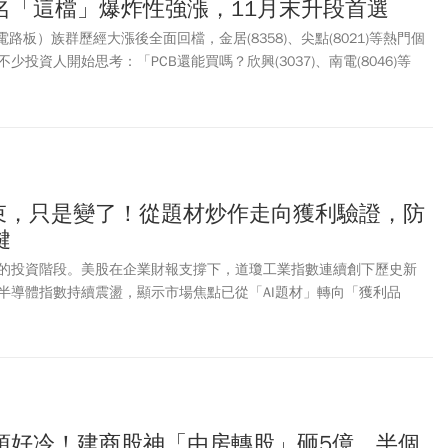
名「這檔」爆炸性強漲，11月末升段首選
路板）族群歷經大漲後全面回檔，金居(8358)、尖點(8021)等熱門個
投資人開始思考：「PCB還能買嗎？欣興(3037)、南電(8046)等
棒AI行情？」股市老先覺杜金龍指出，相較於一般PCB，ABF載板受惠
PC）需求，未來幾年獲利成長更具爆發力，其中欣興更被視為下一波主升
結束，只是變了！從題材炒作走向獲利驗證，防
鍵
的投資階段。美股在企業財報支撐下，道瓊工業指數連續創下歷史新
半導體指數持續震盪，顯示市場焦點已從「AI題材」轉向「獲利品
球科技產業成長的核心動能，但高估值企業若無法證明龐大資本支出能有
，股價便容易出現劇烈波動與修正。
)山頂好冷！建商股神「由房轉股」砸5億、半個