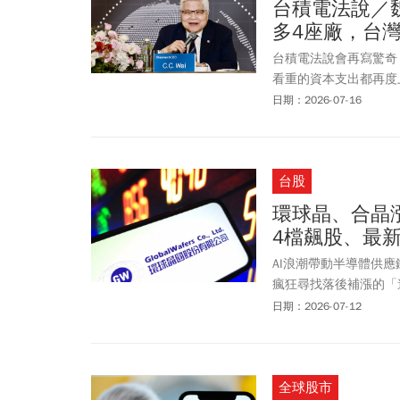
台積電法說／
多4座廠，台
台積電法說會再寫驚奇！
看重的資本支出都再度
2026年整年資本支出
日期：2026-07-16
哲家強調：「我們今年
大趨勢，AI市場的強
灣興建中的晶圓廠就有
台股
持續建廠的同時，仍可
環球晶、合晶
4檔飆股、最
AI浪潮帶動半導體供
瘋狂尋找落後補漲的「
代工產能，沉寂已久的
日期：2026-07-12
循環」。由於晶圓代工
升，已悄悄掀起一波「
全球股市