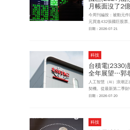
月帳面沒了2億
今周刊編按：被動元件龍
元買進432張國巨股
大，還是一尾活龍」。周
日期：2026-07-21
點形同腰斬；終場國巨股
翔持股至今未出脫，帳
房市景氣下行，不少建
科技
元，一度被戲稱為「被
圖，並幫它畫成一顆聖
台積電(233
態』， 下一步就等散
全年展望…郭
國巨董事長陳泰銘究竟
人淨資產156億美元躍
人工智慧（AI）浪潮
1220元，當時外界推估
契機。從最新第二季財報
27.25元的亮眼成績
日期：2026-07-20
40%」。財報公布後，
示市場已開始重新評價
科技