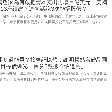
魏哲家為何敢把資本支出再增百億美元、美國
灣13座續建？這句話說3次能撐股價？
週四(7/16)除了公布高於市場預期的第二季財報以外，就連市場相當
上修，董事長魏哲家更是宣布美國再投資千億美元蓋4座廠，也宣布
上修到600億美元到640億美元之間，比外資給出的樂觀情境更樂觀。魏
支出上修是因為看到商機，只要有商機，我們就會支出，我相信這波的
勁成長，需求強、更強、再更強」。台積電美國廠再增４座，但目前在台
13座之多，這也讓台積電先前宣布先進產能在海外30%的目標，在海外
望維持這個目標數字。
漲多還能買？接棒記憶體，謝明哲點名矽晶圓
新目標價曝光「留意3數據不怕追高」
應鏈全面升溫，繼晶圓代工、先進封裝及設備族群輪番上漲後，資金開始
遺珠」。資深分析師謝明哲指出，隨著AI晶片需求大爆發排擠傳統晶圓
半導體最上游材料——矽晶圓族群，下半年正式迎來供不應求的「超級
廠成熟製程報價蠢蠢欲動，下游系統廠與IC設計業者為防未來成本飆
提前拉貨、先囤再說」的搶料海嘯。