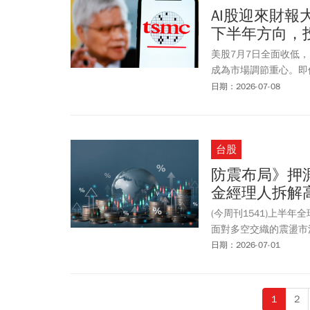
AI股迎來財
下半年方向，
美股7月7日全面收低，
成為市場調節重心。即
導體股仍同步走弱，反
日期：2026-07-08
台股
防震布局》押
金經理人拆解
(今周刊1541)上半
面對多空交織的震盪市
日期：2026-07-01
1
2