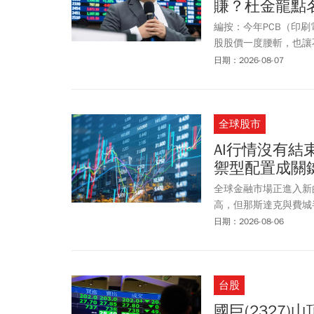
賺？杜金龍點
編按：今年PCB（印刷電
股股價一度腰斬，也讓不少
ABF載板族群是否將接
日期：2026-08-07
AI、高效能運算（H
段的布局重點。
全球股市
AI行情沒有
禦型配置成關
全球金融市場正進入新
高，但那斯達克與費城
質」。AI仍是推動全
日期：2026-08-06
效轉化為現金流與獲利
台股
國巨(2327