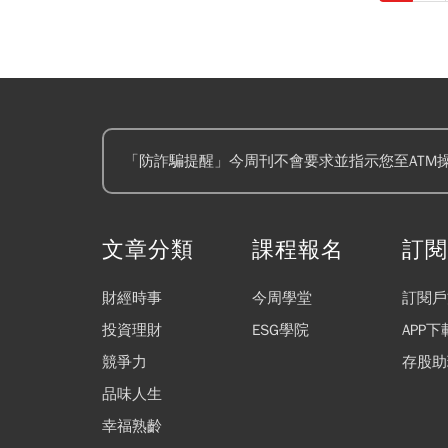
「防詐騙提醒」今周刊不會要求並指示您至ATM
文章分類
課程報名
訂
財經時事
今周學堂
訂閱戶
投資理財
ESG學院
APP下
競爭力
存股助
品味人生
幸福熟齡