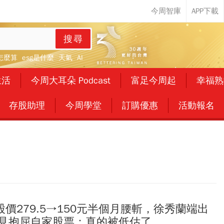
搜尋
怎麼算
esg是什麼
天氣
AI
生活
今周大耳朵 Podcast
富足今周起
幸福熟
存股助理
今周學堂
訂購優惠
活動報名
)股價279.5→150元半個月腰斬，徐秀蘭端出
罕見抱屈自家股票：真的被低估了