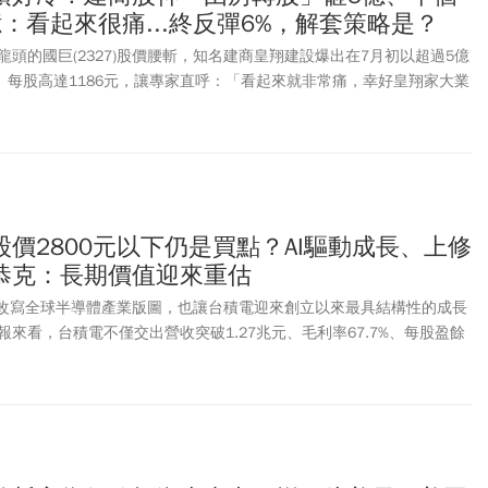
：看起來很痛...終反彈6%，解套策略是？
頭的國巨(2327)股價腰斬，知名建商皇翔建設爆出在7月初以超過5億
票、每股高達1186元，讓專家直呼：「看起來就非常痛，幸好皇翔家大業
二(7/21)國巨盤中最低跌至608元，距離7月1日盤中最高價1220元高
價雖反彈到670元、漲幅6.35%，但距離皇翔進場價仍然很遠；若皇
面市值已縮水至約2.63億元，等於短短半個月蒸發逾2億元。事實上，
商都「由房轉股」。皇翔先前因處分台積電、台達電股票大賺9.48億
房地產業耽誤的投顧」。不少股民也在社群媒體上貼出國巨股價K線
誕樹的樣子，頂端還附上了星星，苦笑：「國巨目前正在走『聖誕樹型
0)股價2800元以下仍是買點？AI驅動成長、上修
戶把禮物放樹下。」國巨股價崩跌話題，富比士即時富豪排名也推估了
恭克：長期價值迎來重估
損失了多少資產。根據《富比世》5月公布最新富豪排行，陳泰銘以個
升台灣首富，帶動國巨股價，從520元一路飆升，7/1盤中最高來到
正改寫全球半導體產業版圖，也讓台積電迎來創立以來最具結構性的成長
，陳泰銘身價可能攀升366億美元(約台幣1.18兆元)。
來看，台積電不僅交出營收突破1.27兆元、毛利率67.7%、每股盈餘
，更將2026年美元營收成長預估由「超過30%」大幅上修至「略高於
摩根士丹利同步調高目標價至2,988元，並上修未來三年獲利預估，顯
台積電在AI時代的長期價值。