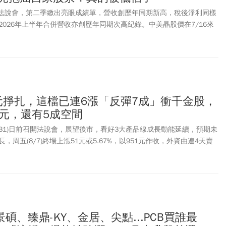
舉辦法說會，第二季繳出亮眼成績單，營收創歷年同期新高，稅後淨利同樣
026年上半年合併營收亦創歷年同期次高紀錄。中美晶股價在7/16來
隨後高檔一路下殺，險些跌破150元關卡，短短半個月快腰斬。中美晶董
屈：「中美晶股價被低估。」
元掙扎，這檔已連6漲「反彈7成」衝千金股，
0元，還有5成空間
531)日前召開法說會，展望後市，看好3大產品線成長動能延續，預期未
周五(8/7)終場上漲51元或5.67%，以951元作收，外資由連4天賣
從6/1盤中最高價1305元腰斬至7/30盤中最低價570元後，已連6漲至
，反攻7成的速度比國巨還在5字頭快。國巨(2327)股價終場則是下跌30
40元作收，外資連3天賣超1萬8556張。本土法人看好愛普主宰IPD中高
倍數成長，富邦投顧升評至買進，目標價上修至1095元；中信投顧維
元，若以愛普收盤價951元計算，還有5成上漲空間。
碩、臻鼎-KY、金居、尖點...PCB買誰最