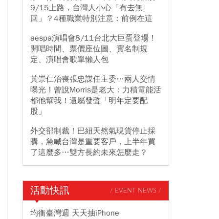
9/15上路，台灣人小心「有去無
回」？4種職業特別注意：前例在這
aespa演唱會8/11台北大巨蛋登場！
開唱時間、票價座位圖、實名制規
定、演唱會歌單懶人包
黃崇仁治喪張忠謀任主委…兩人交情
曝光！曾說Morris是老大：力積電能活
都他幫我！遺屬發聲「明年定要配
股」
外交部制裁！巴紐天然氣現貨停止採
購，急喊台灣是重要客戶，上半年買
了這麼多…雙方長約未來怎麼走？
活動快訊
/ EVENT NEWS /
均衡臺灣週 天天抽iPhone