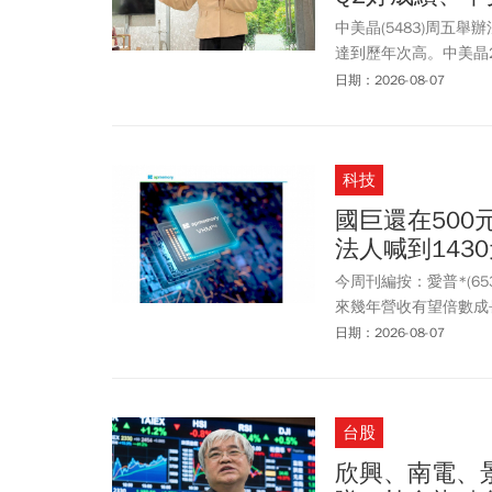
中美晶(5483)周五
達到歷年次高。中美晶2
到新高279.5元，但
日期：2026-08-07
事長徐秀蘭也忍不住抱
科技
國巨還在500
法人喊到143
今周刊編按：愛普*(6
來幾年營收有望倍數成長，
超轉為買超206張。愛普
日期：2026-08-07
周五盤中最高價975元
元、跌幅5.26%，以5
階市場，明年營收有望
台股
持買進，喊最高1430
欣興、南電、景