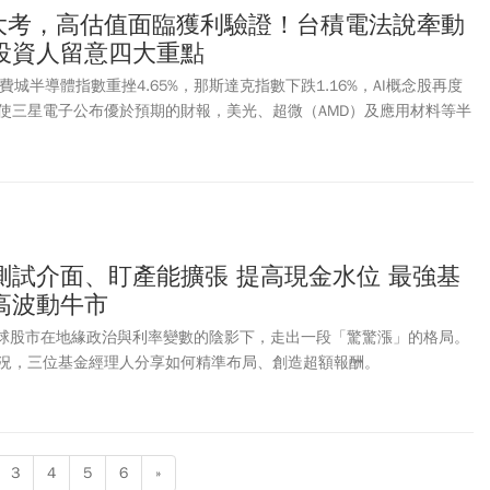
報大考，高估值面臨獲利驗證！台積電法說牽動
投資人留意四大重點
費城半導體指數重挫4.65%，那斯達克指數下跌1.16%，AI概念股再度
使三星電子公布優於預期的財報，美光、超微（AMD）及應用材料等半
映市場焦點已由「AI成長故事」轉向「企業獲利能否支撐高估值」。
測試介面、盯產能擴張 提高現金水位 最強基
高波動牛市
年全球股市在地緣政治與利率變數的陰影下，走出一段「驚驚漲」的格局。
況，三位基金經理人分享如何精準布局、創造超額報酬。
3
4
5
6
»