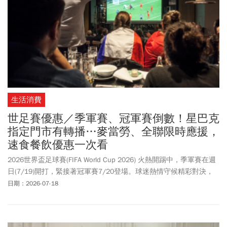
生活消費
世足賽優惠／季軍賽、冠軍賽倒數！星巴克
指定門市有轉播…麥當勞、全聯限時應援，
速食餐飲優惠一次看
2026世界盃足球賽(FIFA World Cup 2026) 火熱開踢中，季軍賽在週
日(7/19)開打，緊接著冠軍賽7/20登場。球迷熱情守候精彩對決，
不少業者把握商機做最後一波衝刺，趁勢搭最後一波世足熱。肯德
日期：2026-07-18
基「瘋足球 挺你到炸」主題活動，推出多樣商品買一送一。7-11預
告全台3000家指定門市，有世足季軍、冠軍賽轉播。並順勢推出
「7-ELEVEN 超值五六日活動」，全家續推「5日5好康」。全聯福利