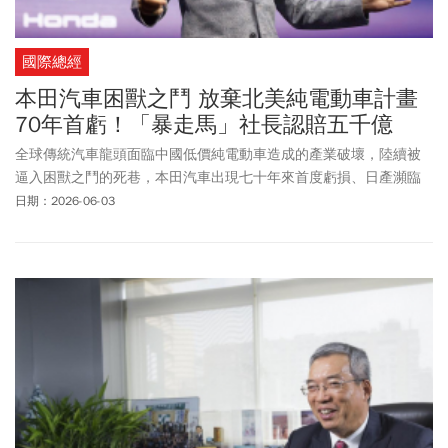
國際總經
本田汽車困獸之鬥 放棄北美純電動車計畫
70年首虧！「暴走馬」社長認賠五千億
全球傳統汽車龍頭面臨中國低價純電動車造成的產業破壞，陸續被
逼入困獸之鬥的死巷，本田汽車出現七十年來首度虧損、日產瀕臨
破產，都是最新的案例。
日期：2026-06-03