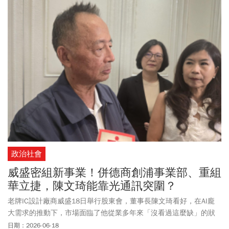
中心也有世界盃限定零食還有積分換購活動。咖啡飲料市場掀起另
一波優惠戰！星巴克典藏DREAM PLAZA 台北，首度推出深夜觀賽活
動，自7/5起打造信義區少見的24小時咖啡應援主場。賽事期間只要
現場出現進球，即限量提供小杯咖啡試飲。陪伴球迷熬夜觀賽。星
巴克、85度C、麥當勞、肯德基、漢堡王、頂呱呱、必勝客、摩斯漢
堡，7-11、全聯、全家、萊爾富、OK超商，還有哪些優惠？《今周
刊》整理限時美味懶人包，一次掌握世足期間最划算的應援攻略。
政治社會
威盛密組新事業！併德商創浦事業部、重組
華立捷，陳文琦能靠光通訊突圍？
老牌IC設計廠商威盛18日舉行股東會，董事長陳文琦看好，在AI龐
大需求的推動下，市場面臨了他從業多年來「沒看過這麼缺」的狀
況。他指出，現在甚至比疫情時期的缺貨幅度還大，幾乎是「全面
日期：2026-06-18