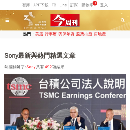
0
熱門：
美股
行事曆
勞保年資
股票抽籤
房地產
Sony最新與熱門精選文章
熱搜關鍵字:
Sony
共有
492
項結果