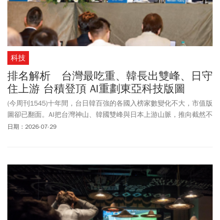
科技
排名解析 台灣最吃重、韓長出雙峰、日守
住上游 台積登頂 AI重劃東亞科技版圖
(今周刊1545)十年間，台日韓百強的各國入榜家數變化不大，市值版
圖卻已翻面。AI把台灣神山、韓國雙峰與日本上游山脈，推向截然不
同的高度。
日期：2026-07-29