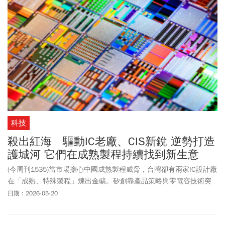
科技
殺出紅海 驅動IC老廠、CIS新銳 逆勢打造
護城河 它們在成熟製程持續找到新生意
(今周刊1535)當市場擔心中國成熟製程威脅，台灣卻有兩家IC設計廠
在「成熟、特殊製程」煉出金礦。矽創靠產品策略與零電容技術突
圍紅海；奕景則以高階影像感測器晶片打入特殊應用。本刊獨家揭
日期：2026-05-20
密它們如何逆勢打造自家護城河。