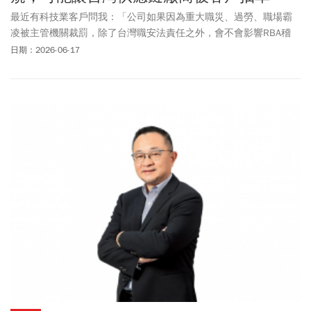
最近有科技業客戶問我：「公司如果因為重大職災、過勞、職場霸
凌被主管機關裁罰，除了台灣職安法責任之外，會不會影響RBA稽
核？」我的答案是：不但會，而且影響可能比罰鍰本身更大。
日期：2026-06-17