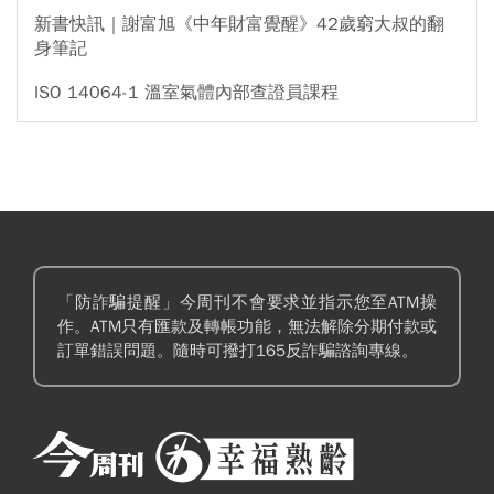
新書快訊｜謝富旭《中年財富覺醒》42歲窮大叔的翻
身筆記
ISO 14064-1 溫室氣體內部查證員課程
「防詐騙提醒」今周刊不會要求並指示您至ATM操
作。ATM只有匯款及轉帳功能，無法解除分期付款或
訂單錯誤問題。隨時可撥打165反詐騙諮詢專線。