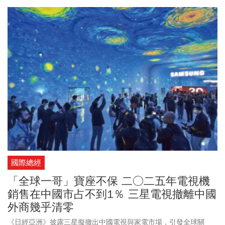
國際總經
「全球一哥」寶座不保 二○二五年電視機
銷售在中國市占不到1％ 三星電視撤離中國
外商幾乎清零
《日經亞洲》披露三星擬撤出中國電視與家電市場，引發全球關