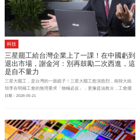
科技
三星罷工給台灣企業上了一課！在中國虧到
退出市場，謝金河：別再鼓勵二次西進，這
是自不量力
三星大罷工，是台灣的一面鏡子！三星大罷工愈演愈烈，南韓大統
領李在明稱工會的無理要求「物極必反」，更像提油救火，工會擺
出強硬態度，未來這幾天，要看李在鎔端出什麼牛肉來跟工會談
日期：2026-05-21
判。