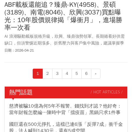
ABF載板還能追？臻鼎-KY(4958)、景碩
(3189)、南電(8046)、欣興(3037)買點曝
光：10年股價規律揭「爆衝月」，進場勝
率一次看
AI 浪潮驅動載板規格升級，欣興、臻鼎強勢領軍。長期雖看好供需
缺口，但須警惕近期漲多、折舊壓力與客戶集中風險，建議掌握季
節規律並理性布局。
日期：2026-04-21
1
2
3
4
5
6
»
熱門話題
/ HOT ARTICLES /
慈濟被騙10億為何5年不報警、錢找到才認？他好奇：
當年財報怎麼編…陳時中背「擋疫苗」黑鍋只求1件事
國巨還在500元掙扎，這檔已連6漲「反彈7成」衝千金
股，法人喊到1430元，還有5成空間