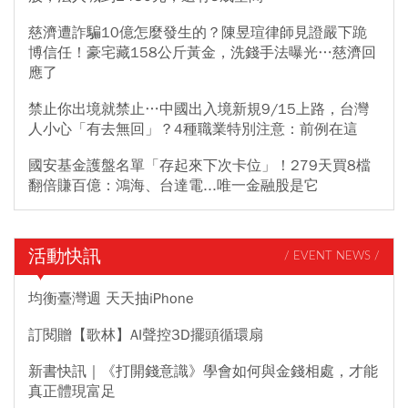
慈濟遭詐騙10億怎麼發生的？陳昱瑄律師見證嚴下跪
博信任！豪宅藏158公斤黃金，洗錢手法曝光…慈濟回
應了
禁止你出境就禁止…中國出入境新規9/15上路，台灣
人小心「有去無回」？4種職業特別注意：前例在這
國安基金護盤名單「存起來下次卡位」！279天買8檔
翻倍賺百億：鴻海、台達電...唯一金融股是它
活動快訊
/ EVENT NEWS /
均衡臺灣週 天天抽iPhone
訂閱贈【歌林】AI聲控3D擺頭循環扇
新書快訊｜《打開錢意識》學會如何與金錢相處，才能
真正體現富足