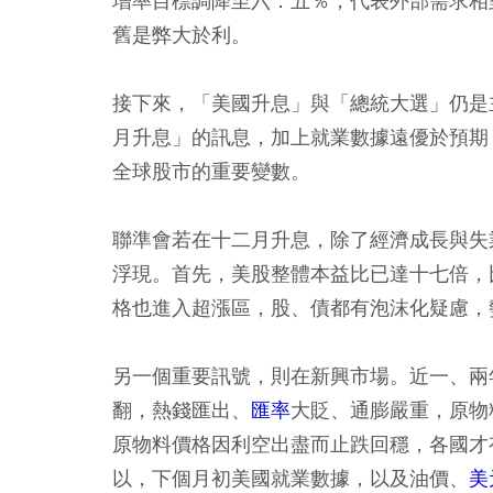
增率目標調降至六．五％，代表外部需求相
舊是弊大於利。
接下來，「美國升息」與「總統大選」仍是
月升息」的訊息，加上就業數據遠優於預期
全球股市的重要變數。
聯準會若在十二月升息，除了經濟成長與失
浮現。首先，美股整體本益比已達十七倍，
格也進入超漲區，股、債都有泡沫化疑慮，
另一個重要訊號，則在新興市場。近一、兩
翻，熱錢匯出、
匯率
大貶、通膨嚴重，原物
原物料價格因利空出盡而止跌回穩，各國才
以，下個月初美國就業數據，以及油價、
美