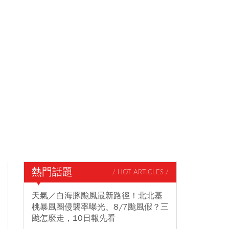
熱門話題
/ HOT ARTICLES /
天氣／白海豚颱風最新路徑！北北基
桃暴風圈侵襲率曝光、8/7颱風假？三
颱怎麼走，10日報先看