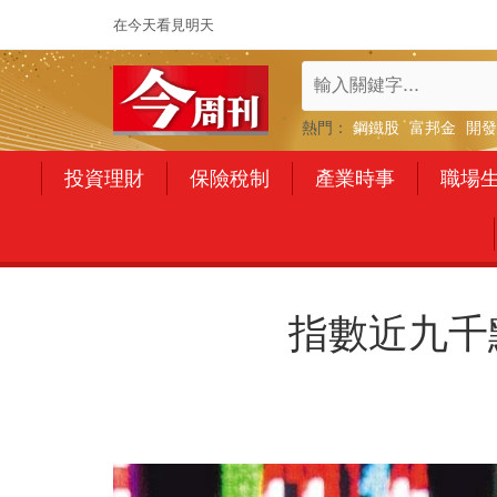
在今天看見明天
熱門：
鋼鐵股
富邦金
開發
投資理財
保險稅制
產業時事
職場
指數近九千