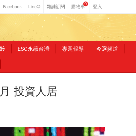
0
齡
ESG永續台灣
專題報導
今選頻道
月 投資人居