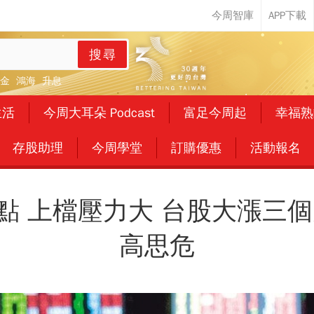
搜尋
金
鴻海
升息
生活
今周大耳朵 Podcast
富足今周起
幸福熟
存股助理
今周學堂
訂購優惠
活動報名
點 上檔壓力大 台股大漲三個
高思危