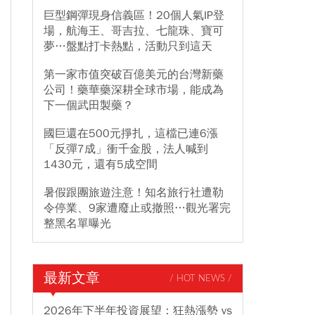
巨型鋼彈現身信義區！20個人氣IP登
場，航海王、哥吉拉、七龍珠、寶可
夢…盤點打卡熱點，活動只到這天
第一家市值突破百億美元的台灣新藥
公司！藥華藥深耕全球市場，能成為
下一個武田製藥？
國巨還在500元掙扎，這檔已連6漲
「反彈7成」衝千金股，法人喊到
1430元，還有5成空間
暑假跟團旅遊注意！知名旅行社遭勒
令停業、9家遭廢止或撤照…觀光署完
整黑名單曝光
最新文章
/ HOT NEWS /
2026年下半年投資展望：狂熱漲勢 vs