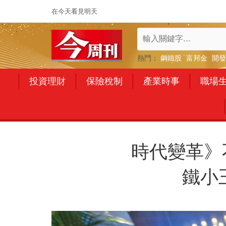
在今天看見明天
熱門：
鋼鐵股
富邦金
開發
投資理財
保險稅制
產業時事
職場
時代變革》
鐵小