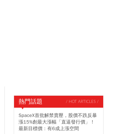
熱門話題
/ HOT ARTICLES /
SpaceX首批解禁賣壓，股價不跌反暴
漲15%創最大漲幅「直逼發行價」！
最新目標價：有6成上漲空間