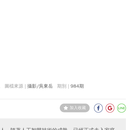
上
攝影/吳東岳
984期
加入收藏