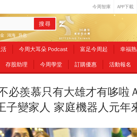
搜尋
金
鴻海
升息
生活
今周大耳朵 Podcast
富足今周起
幸福熟
存股助理
今周學堂
訂購優惠
活動報名
不必羨慕只有大雄才有哆啦Ａ
王子變家人 家庭機器人元年