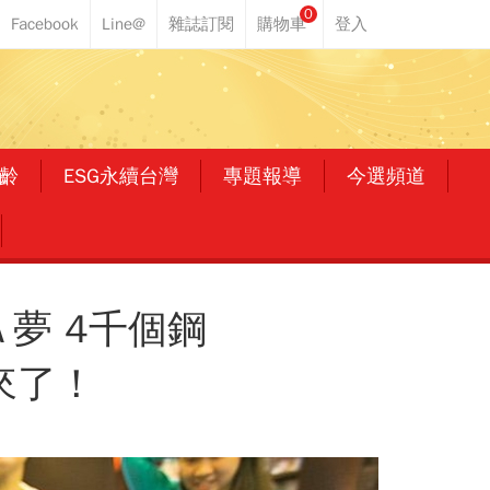
0
齡
ESG永續台灣
專題報導
今選頻道
夢 4千個鋼
來了！