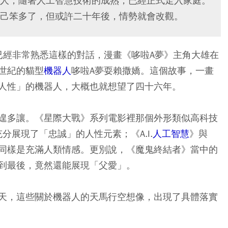
人，隨著人工智慧技術的成熟，已經正式走入家庭。
己笨多了，但或許二十年後，情勢就會改觀。
已經非常熟悉這樣的對話，漫畫《哆啦A夢》主角大雄在
世紀的貓型
機器人
哆啦A夢耍賴撒嬌。這個故事，一畫
人性」的機器人，大概也就想望了四十六年。
遑多讓。《星際大戰》系列電影裡那個外形類似高科技
分展現了「忠誠」的人性元素；《A.I.
人工智慧
》與
同樣是充滿人類情感。更別說，《魔鬼終結者》當中的
到最後，竟然還能展現「父愛」。
天，這些關於機器人的天馬行空想像，出現了具體落實