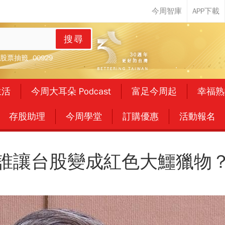
搜尋
股票抽籤
00929
生活
今周大耳朵 Podcast
富足今周起
幸福熟
存股助理
今周學堂
訂購優惠
活動報名
誰讓台股變成紅色大鱷獵物