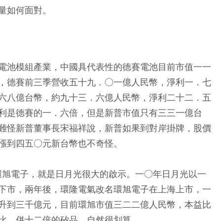
量如何面對。
電池模組產業，中國具代表性的德賽電池目前市值一一
，德賽前三季營收五十九．○一億人民幣，淨利一．七
六八億台幣，約九十三．六億人民幣，淨利二十二．五
利是德賽的一．六倍，但是新普市值只有三三一億台
難怪新普董事長宋福祥說，新普如果到對岸掛牌，股價
漲到四五○元新台幣也不奇怪。
的環旭電子，就是日月光很大的啟示。一○年日月光以一
下市，兩年後，環隆電氣改名環旭電子在上海上市，一
升到三千億元，目前環旭市值三二二億人民幣，本益比
比，併十二倍的矽品，自然很划算。