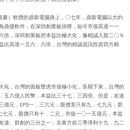
源規畫）軟體的鼎新電腦身上，○七年，鼎新電腦以大約
為鼎捷軟件，在深圳創業板掛牌，如今市值高達一一
六倍，深圳創業板把本益比極大化，像精誠入股二○％
益比高達一五六．六倍，台灣的精誠資訊投資四方精
大化，台灣的面板雙虎市值極小化，長期下來，台灣的
．五六億人民幣，本益比三十七．三四倍。但是，友達
三億元，EPS一．三六元，股價竟只有九．七九元；群
．七七元，股價只有十．二元，市值一○一五億元，本益
友達、群創的三分之一，京東方前三季淨利十九．九二