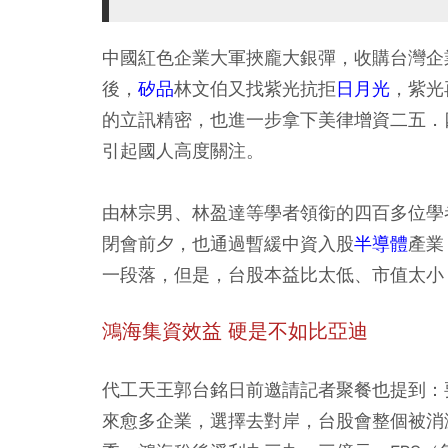
中國紅色企業大軍挾龐大銀彈，收購台灣企
後，
矽品
林文伯又找紫光抗拒
日月光
，紫光
的立訊精密，也進一步拿下美律增資二五．
引起國人高度關注。
由林宗男、林盈達等學者領銜的四百多位學
閉會前夕，也通過暫緩中資入股
半導體
產業
一段落，但是，台股本益比太低、市值太小
鴻海集資效益 硬是不如比亞迪
代工天王郭台銘日前邀請記者聚餐也提到：
來愈多企業，選擇去對岸，台股會整個被消