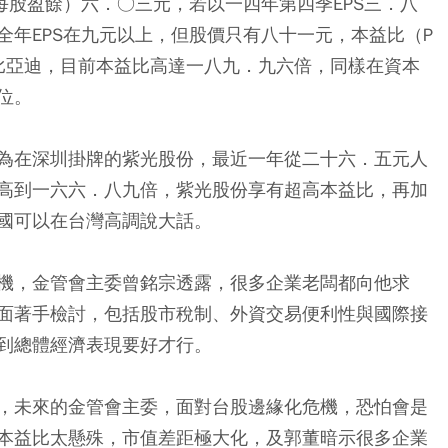
每股盈餘）六．○三元，若以一四年第四季EPS三．八
全年EPS在九元以上，但股價只有八十一元，本益比（P
比亞迪，目前本益比高達一八九．九六倍，同樣在資本
位。
為在深圳掛牌的紫光股份，最近一年從二十六．五元人
高到一六六．八九倍，紫光股份享有超高本益比，再加
國可以在台灣高調說大話。
機，金管會主委曾銘宗透露，很多企業老闆都向他求
面著手檢討，包括股市稅制、外資交易便利性與國際接
到總體經濟表現要好才行。
，未來的金管會主委，面對台股邊緣化危機，恐怕會是
本益比太懸殊，市值差距極大化，及郭董暗示很多企業