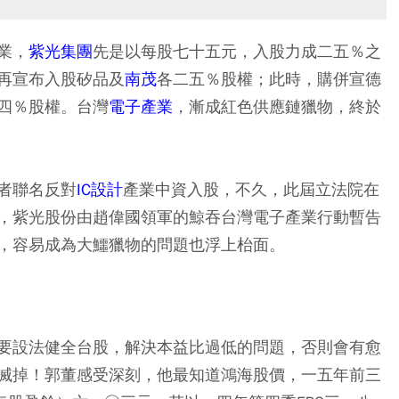
業，
紫光集團
先是以每股七十五元，入股力成二五％之
再宣布入股矽品及
南茂
各二五％股權；此時，購併宣德
四％股權。台灣
電子產業
，漸成紅色供應鏈獵物，終於
者聯名反對
IC設計
產業中資入股，不久，此屆立法院在
，紫光股份由趙偉國領軍的鯨吞台灣電子產業行動暫告
，容易成為大鱷獵物的問題也浮上枱面。
要設法健全台股，解決本益比過低的問題，否則會有愈
滅掉！郭董感受深刻，他最知道鴻海股價，一五年前三