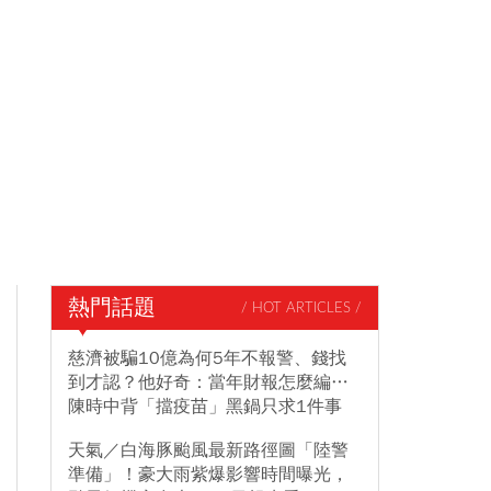
熱門話題
/ HOT ARTICLES /
慈濟被騙10億為何5年不報警、錢找
到才認？他好奇：當年財報怎麼編…
陳時中背「擋疫苗」黑鍋只求1件事
天氣／白海豚颱風最新路徑圖「陸警
準備」！豪大雨紫爆影響時間曝光，