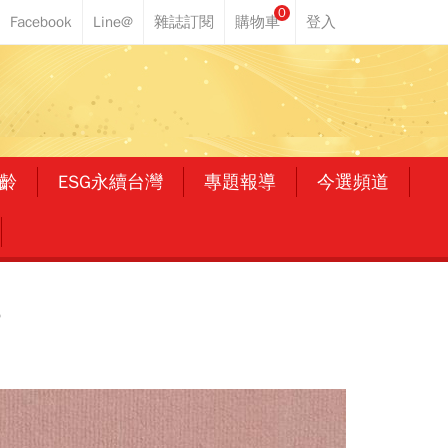
0
齡
ESG永續台灣
專題報導
今選頻道
？