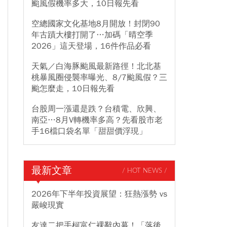
颱風假機率多大，10日報先看
空總國家文化基地8月開放！封閉90
年古蹟大樓打開了…加碼「晴空季
2026」這天登場，16件作品必看
天氣／白海豚颱風最新路徑！北北基
桃暴風圈侵襲率曝光、8/7颱風假？三
颱怎麼走，10日報先看
台股周一漲還是跌？台積電、欣興、
南亞…8月V轉機率多高？先看股市老
手16檔口袋名單「甜甜價浮現」
最新文章
/ HOT NEWS /
2026年下半年投資展望：狂熱漲勢 vs
嚴峻現實
友達二把手柯富仁裸辭內幕！「落後