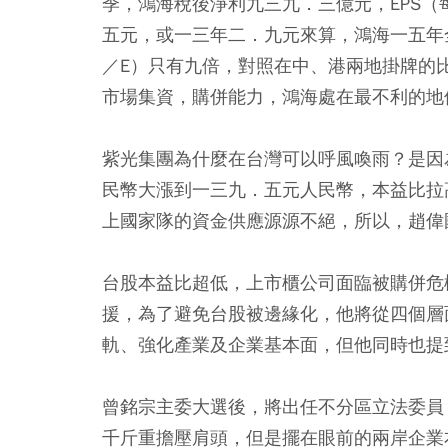
季，鴻海稅後淨利九三九．三億元，EPS（
五元，或一三年二．九元來算，鴻海一五年
／E）只有九倍，對照在中、港兩地掛牌的
市場集資，購併能力，鴻海處在最不利的地
紫光集團為什麼在台灣可以呼風喚雨？是因
民幣大漲到一三九．五元人民幣，本益比拉
上國家隊的資金供應源源不絕，所以，趙偉
台股本益比超低，上市櫃公司面臨被購併危
援，為了避免台股被邊緣化，他將從四個層
軌、強化產業及企業基本面，但他同時也提
曾銘宗主委大選後，將出任不分區立法委員
千斤重擔壓肩頭，但是擺在眼前的兩岸企業