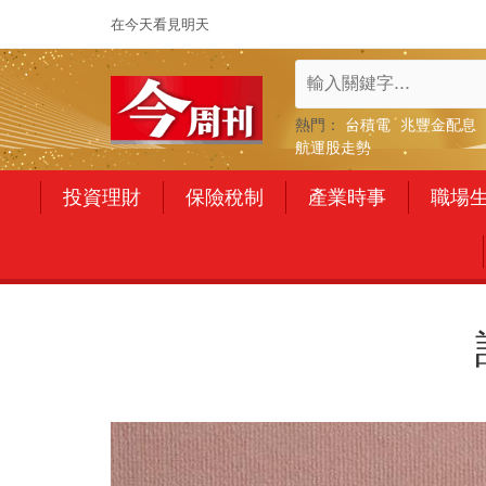
在今天看見明天
熱門：
台積電
兆豐金配息
航運股走勢
投資理財
保險稅制
產業時事
職場