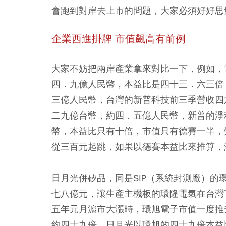
會跑到對岸去上市的問題，大家必須好好思
企業西進掛牌 市值飆高有前例
大家不妨把兩岸產業拿來對比一下，例如，
四．九億人民幣，本益比是四十三．六三倍
三億人民幣，台灣的新普科技前三季營收四
二九億台幣，約四．五億人民幣，新普的淨
幣，本益比只有十倍，市值只有德賽一半，
從三百元起跳，如果以德賽本益比來推算，
日月光併矽品，同是SIP（系統封測廠）
七八億元，讓生產主機板的環隆電氣在台灣
五年元月滬市大漲時，環旭電子市值一度推
約四十九倍，日月光以環旭的四十九倍本益