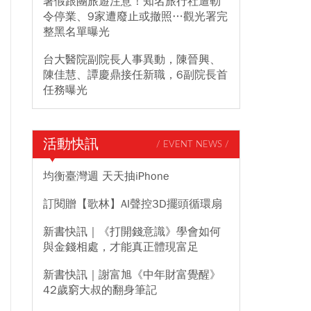
暑假跟團旅遊注意！知名旅行社遭勒
令停業、9家遭廢止或撤照…觀光署完
整黑名單曝光
台大醫院副院長人事異動，陳晉興、
陳佳慧、譚慶鼎接任新職，6副院長首
任務曝光
活動快訊
/ EVENT NEWS /
均衡臺灣週 天天抽iPhone
訂閱贈【歌林】AI聲控3D擺頭循環扇
新書快訊｜《打開錢意識》學會如何
與金錢相處，才能真正體現富足
新書快訊｜謝富旭《中年財富覺醒》
42歲窮大叔的翻身筆記