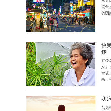
永康
美食
的關
快
錢
在公
妹」
會被
果，
我
當遇