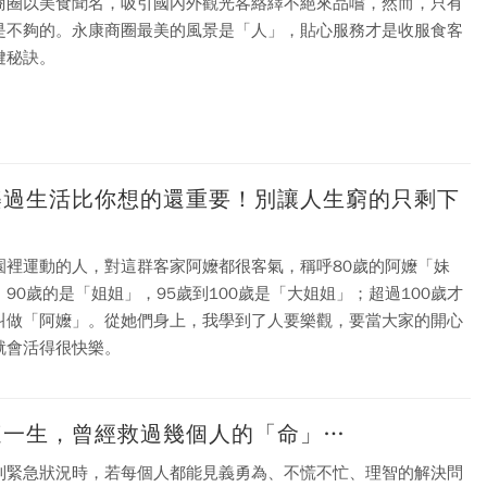
商圈以美食聞名，吸引國內外觀光客絡繹不絕來品嚐，然而，只有
是不夠的。永康商圈最美的風景是「人」，貼心服務才是收服食客
鍵秘訣。
樂過生活比你想的還重要！別讓人生窮的只剩下
園裡運動的人，對這群客家阿嬤都很客氣，稱呼80歲的阿嬤「妹
；90歲的是「姐姐」，95歲到100歲是「大姐姐」；超過100歲才
叫做「阿嬤」。從她們身上，我學到了人要樂觀，要當大家的開心
就會活得很快樂。
這一生，曾經救過幾個人的「命」…
到緊急狀況時，若每個人都能見義勇為、不慌不忙、理智的解決問