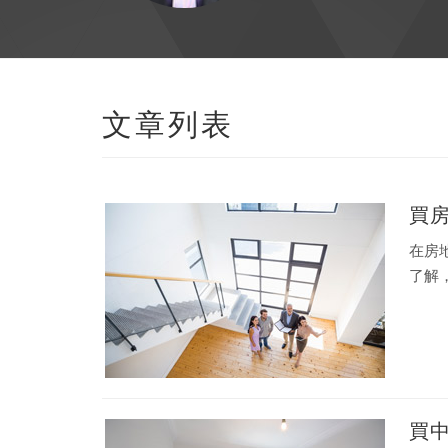
文章列表
買
在房
了解
買