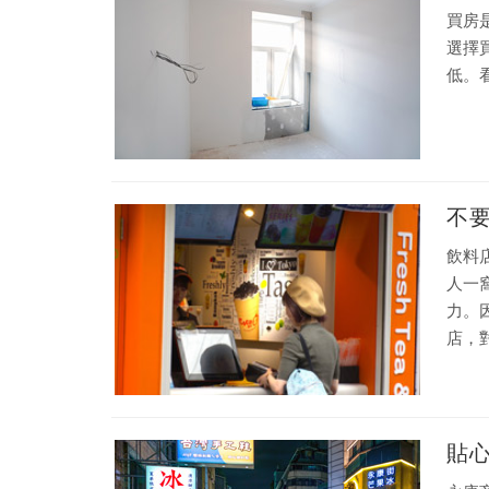
買房
選擇
低。
不
飲料
人一
力。
店，
貼