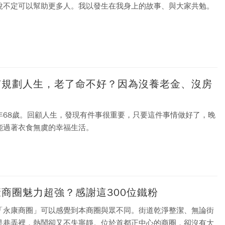
說不定可以幫助更多人。我以發生在我身上的故事、與大家共勉。
有規劃人生，老了命不好？因為沒養老金、沒房
！
年68歲。回顧人生，發現有件事很重要，只要這件事情做好了，晚
能過著衣食無虞的幸福生活。
康商圈魅力超強？感謝這300位鐵粉
「永康商圈」可以感覺到本商圈與眾不同。街道乾淨整潔、無論街
是巷弄裡，熱鬧卻又不失寧靜。位於首都正中心的商圈，卻沒有大