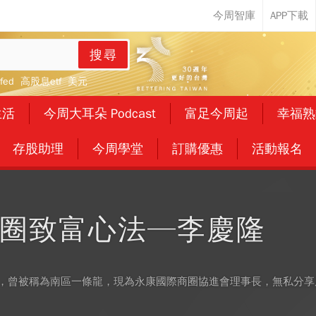
搜尋
fed
高股息etf
美元
生活
今周大耳朵 Podcast
富足今周起
幸福熟
存股助理
今周學堂
訂購優惠
活動報名
圈致富心法─李慶隆
年，曾被稱為南區一條龍，現為永康國際商圈協進會理事長，無私分享