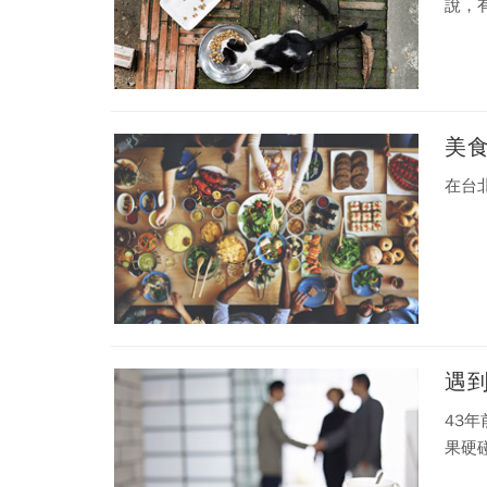
說，
美
在台
遇
43
果硬