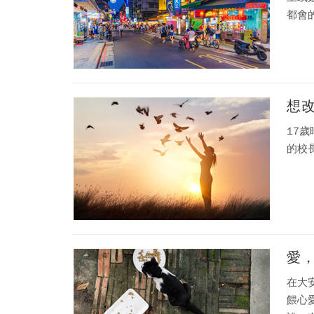
都會
想
17
的校
愛
在大
餵心