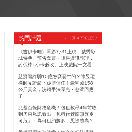
熱門話題
/ HOT ARTICLES /
《吉伊卡哇》電影7/31上映！威秀影
城特典、預售套票…販售資訊整理，
討伐棒+小卡必收、上映戲院一文看
慈濟遭詐騙10億怎麼發生的？陳昱瑄
律師見證嚴下跪博信任！豪宅藏158
公斤黃金，洗錢手法曝光…慈濟回應
了
兆基百億財務危機！包租教母4年前收
到房東私訊看出「包租代管龍頭岌岌
可危」：為何租約越多，風險越高？