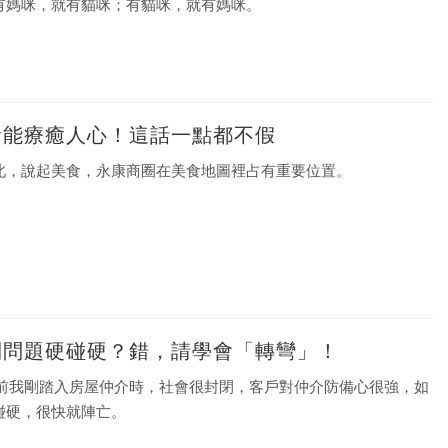
有媽咪，就有貓咪；有貓咪，就有媽咪。
食能療癒人心！這話一點都不假
北，說起美食，永康商圈在美食地圖裡占有重要位置。
到問題硬碰硬？錯，請學會「轉彎」！
年前我剛踏入房屋仲介時，社會很封閉，客戶對仲介防備心很強，如
碰硬，很快就陣亡。