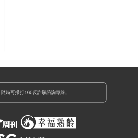
隨時可撥打165反詐騙諮詢專線。