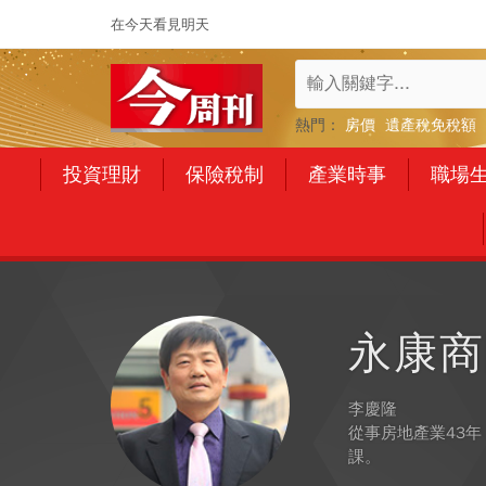
在今天看見明天
熱門：
房價
遺產稅免稅額
投資理財
保險稅制
產業時事
職場
永康商
李慶隆
從事房地產業43
課。