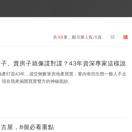
共
59
筆，顯示第
1
頁/5頁
房子、賣房子就像諜對諜？43年資深專家這樣說
地產打滾43年，成交無數筆房地產買賣，業內有些生態一般人不太
，現在我來揭開買賣雙方的神秘面紗。
中古屋，8個必看重點