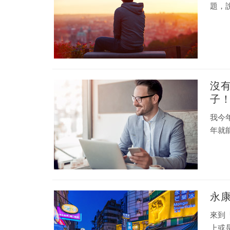
題，
沒
子
我今
年就
永
來到
上或