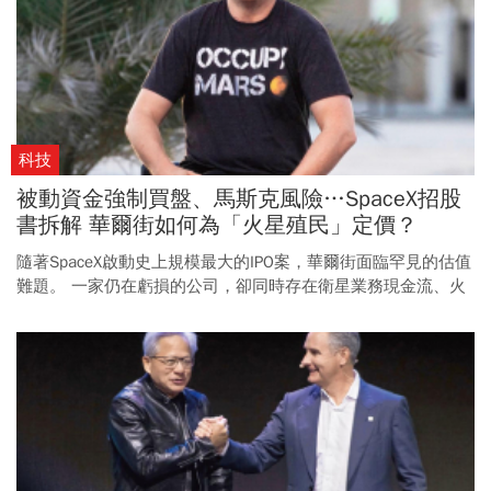
低慈善永續性。
科技
被動資金強制買盤、馬斯克風險…SpaceX招股
書拆解 華爾街如何為「火星殖民」定價？
隨著SpaceX啟動史上規模最大的IPO案，華爾街面臨罕見的估值
難題。 一家仍在虧損的公司，卻同時存在衛星業務現金流、火
箭研發黑洞及AI成長想像，市場該如何定價？