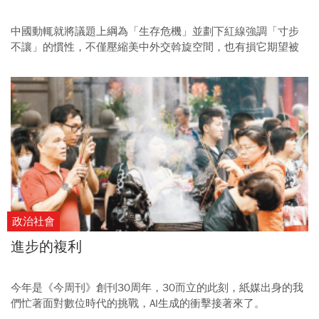
中國動輒就將議題上綱為「生存危機」並劃下紅線強調「寸步
不讓」的慣性，不僅壓縮美中外交斡旋空間，也有損它期望被
視為「負責任大國」的形象。
政治社會
進步的複利
今年是《今周刊》創刊30周年，30而立的此刻，紙媒出身的我
們忙著面對數位時代的挑戰，AI生成的衝擊接著來了。