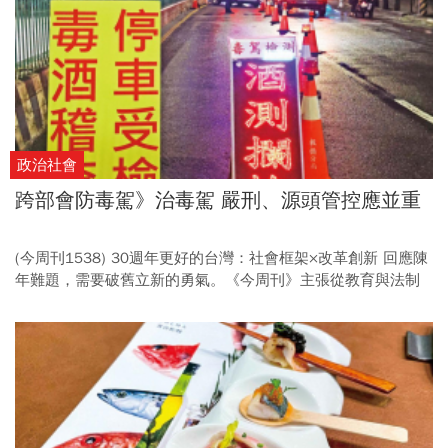
騷擾防制，建立暢通的申訴管道、組織規章、教育訓練等風險
預防機制。
政治社會
跨部會防毒駕》治毒駕 嚴刑、源頭管控應並重
(今周刊1538) 30週年更好的台灣：社會框架×改革創新 回應陳
年難題，需要破舊立新的勇氣。《今周刊》主張從教育與法制
控管毒駕、鬆綁《財團法人法》引進更多資源從事公益，並呼
籲破除高教評鑑迷思，以務實立場面對自身不足。 (倡議10) 依
托咪酯破格升為一級毒品，仍面臨檢測與結構突變的定罪瓶
頸。 專家建議，嚴刑背後更應思考前端防堵與後端處遇，加強
宣導並加固社區戒治網。