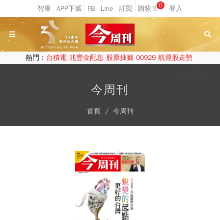
0
熱門：
台積電
兆豐金配息
股票抽籤
00929
航運股走勢
今周刊
首頁
今周刊