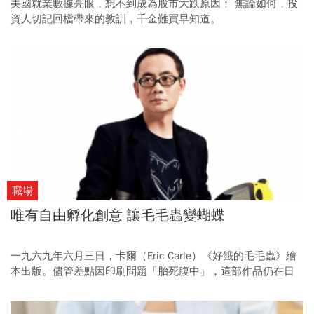
美國就業數據亮眼，想不到成為股市大跌原因； 無論如何，投
資人切記回檔帶來的教訓，千金難買早知道。
職場
唯有自由孵化創意 讓毛毛蟲變蝴蝶
一九六九年六月三日，卡爾（Eric Carle）《好餓的毛毛蟲》繪
本出版。儘管差點因印刷問題「胎死腹中」，這部作品仍在日
本工藝協助下誕生，最終成為全球童書經典，也讓世界看見自
由與創意的力量。