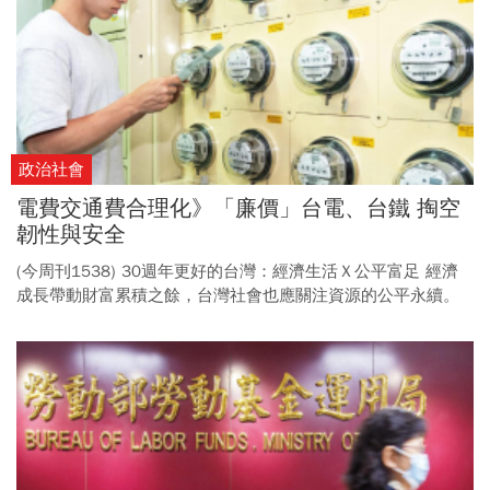
著手，將成長紅利導向社會保險與弱勢支持，重建公平分配機
制。
政治社會
電費交通費合理化》「廉價」台電、台鐵 掏空
韌性與安全
(今周刊1538) 30週年更好的台灣：經濟生活Ｘ公平富足 經濟
成長帶動財富累積之餘，台灣社會也應關注資源的公平永續。
從改善分配不均、民生費率合理化，到推動勞退自提自選與長
照保險，讓健全的財政與社福，成為點亮未來世代的希望。 (倡
議5) 無合理利潤難保安全與品質，電價應合理化並強化高耗電
大戶責任； 台鐵票價須落實兩年調整、逐步反映成本，交通部
應賦予台鐵定價彈性。