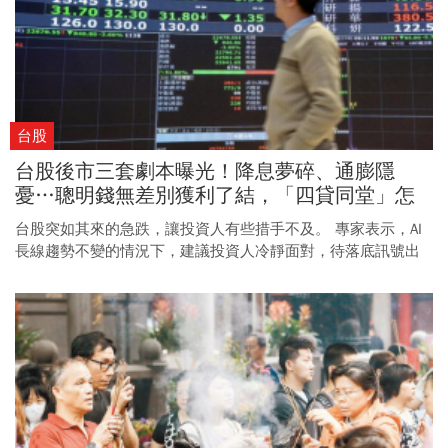
台股
台股後市三套劇本曝光！降息夢碎、通膨隱
憂…聰明錢無差別獲利了結，「四貸同堂」怎
麼做？
台股突如其來的急跌，讓投資人有些措手不及。 專家表示，AI
長線趨勢不變的情況下，建議投資人冷靜面對，待落底訊號出
現再進場。