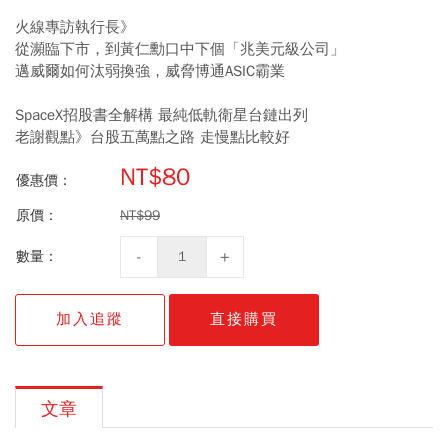
火線專訪執行長》
從瀕臨下市，到黃仁勳口中下個「兆美元級公司」
邁威爾如何汰弱換強，威脅博通ASIC霸業
SpaceX招股書全解構 最純低軌衛星台鏈出列
老謝觀點》台股五萬點之路 走慢點比較好
NT$80
優惠價：
原價：
NT$99
數量：
加入追蹤
直接購買
文章