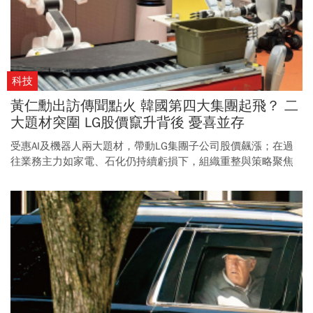
科技
黃仁勳出訪傳聞點火 韓國第四大集團起飛？ 二
大題材突圍 LG股價竄升背後 憂喜並存
受惠AI及機器人兩大題材，帶動LG集團子公司股價飆漲；在過
往業務主力如家電、石化仍持續虧損下，組織重整與策略聚焦
勢在必行。