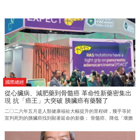
國際總經
從心臟病、減肥藥到骨髓癌 革命性新藥密集出
現 抗「癌王」大突破 胰臟癌有藥醫了
二○二六年五月是人類健康福祉大幅提升的里程碑，幾乎等於
宣判死刑的胰臟癌找到顯著延命的新藥； 骨髓癌、降低「壞膽
固醇」、乃至減肥藥，也都有革命性的突破！