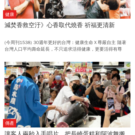
健康
減焚香救空汙》心香取代燒香 祈福更清新
(今周刊1538) 30週年更好的台灣：健康生命Ｘ尊嚴自主 隨著
台灣人口平均壽命延長，不只追求活得健康，更要活得有尊
嚴。從推動減香、提升預立醫療可近性，到開啟安樂死法制化
討論，讓每個人都能自主選擇，並且擁有高品質的生命旅程。
(倡議1) 台灣廟宇焚香被視為宗教重要儀式，卻也成為不容忽視
的空汙來源。 推動減香不是滅香，而是在虔誠不變的前提下，
找到兼顧健康與信仰的祈福方式。
傳產
讓客人兩秒入手唱片、把長崎蛋糕和阿波舞搬