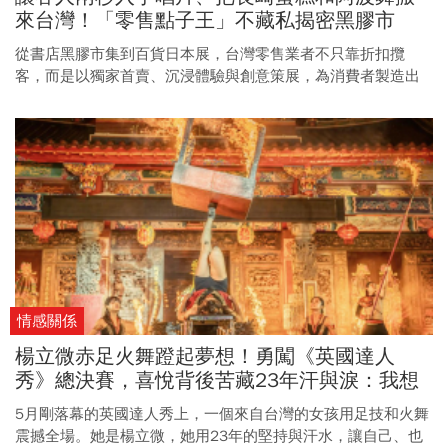
來台灣！「零售點子王」不藏私揭密黑膠市
集、日本展吸客術
從書店黑膠市集到百貨日本展，台灣零售業者不只靠折扣攬
客，而是以獨家首賣、沉浸體驗與創意策展，為消費者製造出
門的理由。
情感關係
楊立微赤足火舞蹬起夢想！勇闖《英國達人
秀》總決賽，喜悅背後苦藏23年汗與淚：我想
一路舞到99歲
5月剛落幕的英國達人秀上，一個來自台灣的女孩用足技和火舞
震撼全場。她是楊立微，她用23年的堅持與汗水，讓自己、也