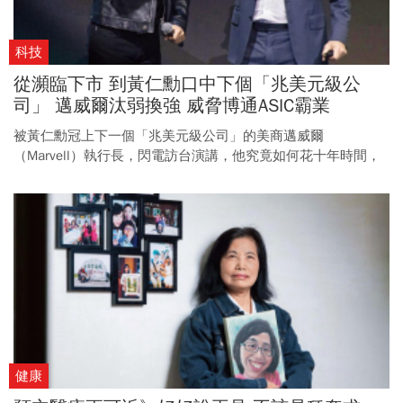
科技
從瀕臨下市 到黃仁勳口中下個「兆美元級公
司」 邁威爾汰弱換強 威脅博通ASIC霸業
被黃仁勳冠上下一個「兆美元級公司」的美商邁威爾
（Marvell）執行長，閃電訪台演講，他究竟如何花十年時間，
帶領公司從困境中轉型？
健康