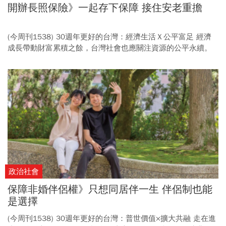
開辦長照保險》一起存下保障 接住安老重擔
(今周刊1538) 30週年更好的台灣：經濟生活Ｘ公平富足 經濟
成長帶動財富累積之餘，台灣社會也應關注資源的公平永續。
從改善分配不均、民生費率合理化，到推動勞退自提自選與長
照保險，讓健全的財政與社福，成為點亮未來世代的希望。 (倡
議7) 台灣長照制度針對重度失能者給付範圍不足，許多家庭被
迫獨自扛下照護重擔。 建立財源更穩固的長照保險制度，納入
更多服務項目，才能因應超高齡社會需求。
政治社會
保障非婚伴侶權》只想同居伴一生 伴侶制也能
是選擇
(今周刊1538) 30週年更好的台灣：普世價值×擴大共融 走在進