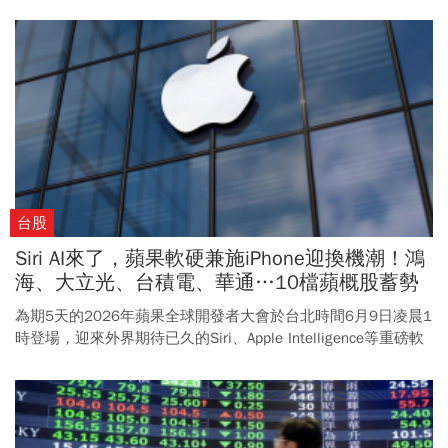
台股
Siri AI來了，蘋果軟硬兼施iPhone迎換機潮！鴻
海、大立光、台積電、華通…10檔蘋概股蓄勢
待發
為期5天的2026年蘋果全球開發者大會於台北時間6月9日凌晨1
時登場，迎來外界期待已久的Siri、Apple Intelligence等重磅軟
體AI升級，相關概念股值得留意。