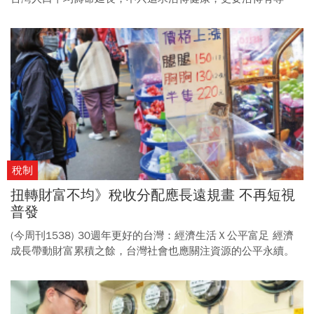
嚴。從推動減香、提升預立醫療可近性，到開啟安樂死法制化
討論，讓每個人都能自主選擇，並且擁有高品質的生命旅程。
(倡議3) 醫療技術不斷延長生命，卻也可能延續不必要的痛苦，
患者有權自主決定生命終點。 許多歐美國家已實施安樂死制
度，台灣應盡速啟動更理性、開放的討論。
稅制
扭轉財富不均》稅收分配應長遠規畫 不再短視
普發
(今周刊1538) 30週年更好的台灣：經濟生活Ｘ公平富足 經濟
成長帶動財富累積之餘，台灣社會也應關注資源的公平永續。
從改善分配不均、民生費率合理化，到推動勞退自提自選與長
照保險，讓健全的財政與社福，成為點亮未來世代的希望。 (倡
議4) 近年狂熱的資本市場，凸顯出因勞動所得弱勢，薪資停滯
與分配不均加劇產生的相對剝奪感，政府須從稅制與財政支出