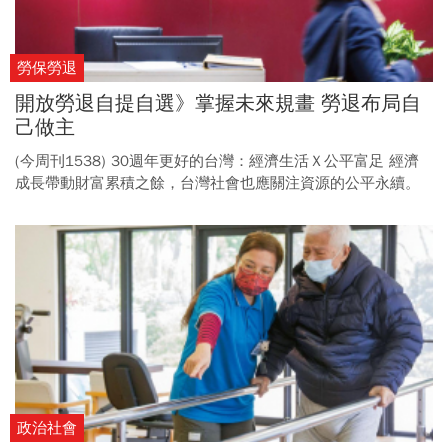
勞保勞退
開放勞退自提自選》掌握未來規畫 勞退布局自
己做主
(今周刊1538) 30週年更好的台灣：經濟生活Ｘ公平富足 經濟
成長帶動財富累積之餘，台灣社會也應關注資源的公平永續。
從改善分配不均、民生費率合理化，到推動勞退自提自選與長
照保險，讓健全的財政與社福，成為點亮未來世代的希望。 (倡
議6) 勞退新制上路，自提比率始終偏低，無法自主投資是勞工
不願自提的主因之一。 開放自提自選，讓勞工依自身需求配置
資產，有助提升參與意願，強化退休保障。
政治社會