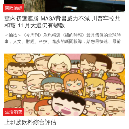
國際總經
黨內初選連勝 MAGA背書威力不減 川普牢控共
和黨 11月大選仍有變數
＜編按＞《今周刊》為您精選《紐約時報》最具價值的全球時
事，人文、財經、科技、進步的新聞報導，給您最快速、最前
瞻的國際視野。
生活消費
上班族飲料綜合評估