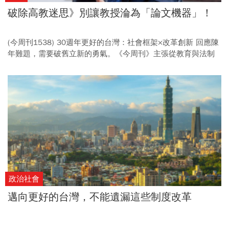
破除高教迷思》別讓教授淪為「論文機器」！
(今周刊1538) 30週年更好的台灣：社會框架×改革創新 回應陳
年難題，需要破舊立新的勇氣。《今周刊》主張從教育與法制
控管毒駕、鬆綁《財團法人法》引進更多資源從事公益，並呼
籲破除高教評鑑迷思，以務實立場面對自身不足。 (倡議12) 台
灣高教環境中，「論文數量」是最主要的學術評價工具； 然
而，學術成果若只重量、不重質，反而會讓學界陷入僵化。
政治社會
邁向更好的台灣，不能遺漏這些制度改革