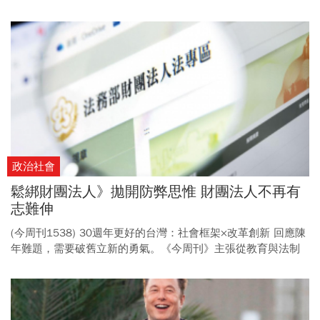
讓台灣特技表演者被世界看見。
政治社會
鬆綁財團法人》拋開防弊思惟 財團法人不再有
志難伸
(今周刊1538) 30週年更好的台灣：社會框架×改革創新 回應陳
年難題，需要破舊立新的勇氣。《今周刊》主張從教育與法制
控管毒駕、鬆綁《財團法人法》引進更多資源從事公益，並呼
籲破除高教評鑑迷思，以務實立場面對自身不足。 (倡議11) 在
台灣，有善心的富豪很多，他們希望將財產投入成立基金會做
公益， 但錯誤的《財團法人法》設計，防小人也苦了君子，降