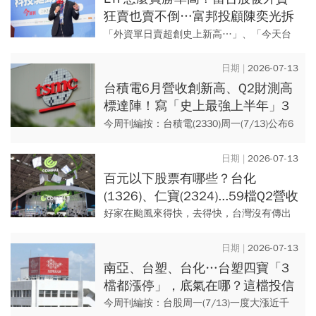
狂賣也賣不倒…富邦投顧陳奕光拆
解ETF三層布局，大跌精準鋪底
「外資單日賣超創史上新高…」、「今天台
股大跌的兇手抓到了，又是外資小兒在倒
貨…」，過往台股總要看外資臉色，只要外
2026-07-13
資站在賣方，台股就好不起來。...
台積電6月營收創新高、Q2財測高
標達陣！寫「史上最強上半年」3
紀錄…法說會前目標價先被喊到這
今周刊編按：台積電(2330)周一(7/13)公布6
價位
月份營收為4426.8億，第２季營收1兆
2,703.8億元，順利落在財測高標區間，累計
2026-07-13
上...
百元以下股票有哪些？台化
(1326)、仁寶(2324)...59檔Q2營收
雙位數成長股出列！下半年AI概念
好家在颱風來得快，去得快，台灣沒有傳出
股3檔黑馬曝光
太大的災情。人們在歷經短暫的休息之後，
又可以再次投入工作，而選股教練的工作大
2026-07-13
概就是幫大家來選股啦！ ...
南亞、台塑、台化…台塑四寶「3
檔都漲停」，底氣在哪？這檔投信
連15買，目標價已提前達陣
今周刊編按：台股周一(7/13)一度大漲近千