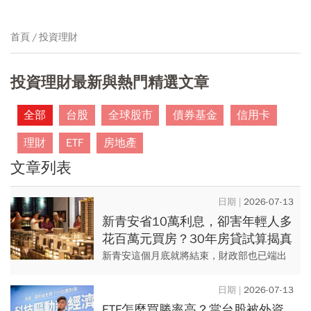
首頁
投資理財
投資理財最新與熱門精選文章
全部
台股
全球股市
債券基金
信用卡
理財
ETF
房地產
文章列表
2026-07-13
新青安省10萬利息，卻害年輕人多
花百萬元買房？30年房貸試算揭真
相！「可負擔住宅」能破解高房價
新青安這個月底就將結束，財政部也已端出
困境？
新版新青安（青安3.0），然而，不論政策如
何改，本質上仍是以利息補貼，並無法降低
2026-07-13
購屋負擔，更難解決高房...
ETF怎麼買勝率高？當台股被外資