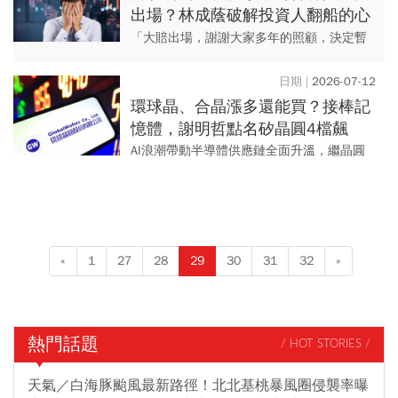
出場？林成蔭破解投資人翻船的心
理陷阱
「大賠出場，謝謝大家多年的照顧，決定暫
時離開股市這傷心地……。」 「一鍵出清，
兩年來最終做白工，今後將多陪伴家
2026-07-12
人……。」 近日，...
環球晶、合晶漲多還能買？接棒記
憶體，謝明哲點名矽晶圓4檔飆
股、最新目標價曝光「留意3數據
AI浪潮帶動半導體供應鏈全面升溫，繼晶圓
不怕追高」
代工、先進封裝及設備族群輪番上漲後，資
金開始瘋狂尋找落後補漲的「遺珠」。 資深
分析師謝明哲指出...
«
1
27
28
29
30
31
32
»
熱門話題
/ HOT STORIES /
天氣／白海豚颱風最新路徑！北北基桃暴風圈侵襲率曝