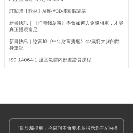
訂閱贈【歌林】AI聲控3D擺頭循環扇
新書快訊｜《打開錢意識》學會如何與金錢相處，才能
真正體現富足
新書快訊｜謝富旭《中年財富覺醒》42歲窮大叔的翻
身筆記
ISO 14064-1 溫室氣體內部查證員課程
「防詐騙提醒」今周刊不會要求並指示您至ATM操