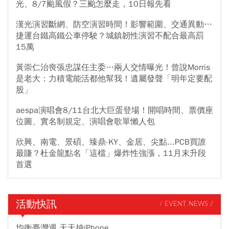
光、8/7颱風假？三颱怎麼走，10日報先看
漢光演習斷網、防空演習時間！影響範圍、交通異動…
捷運台鐵高鐵公車停駛？城鎮韌性演習不配合最高罰
15萬
黃崇仁治喪張忠謀任主委…兩人交情曝光！曾說Morris
是老大：力積電能活都他幫我！遺屬發聲「明年定要配
股」
aespa演唱會8/11台北大巨蛋登場！開唱時間、票價座
位圖、實名制規定、演唱會歌單懶人包
欣興、南電、景碩、臻鼎-KY、金居、尖點...PCB買誰
最賺？杜金龍點名「這檔」爆炸性強漲，11月末升段
首選
活動快訊
/ EVENT NEWS /
均衡臺灣週 天天抽iPhone