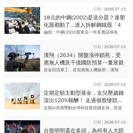
點，收復46000大關、5日線與月線，然而加
權指數衝高後漲勢收斂，46000得而復失。
2026-07-13
盤面上，台...
18元的中鋼(2002)是送分題？連塑
化股都動了...達人拆解鋼鐵股「4
個落底轉機」：買在40元高點能解
編按：中鋼(2002)股東這一年多應該很有
套？
感，股價長時間在18～22元附近震盪，最折
磨人的不是賠大錢，而是資金卡住、等不到
2026-07-13
行情，尤其是近5年...
漢翔（2634）開盤漲停鎖死，受
惠無人機及千億國防預算…董座親
解漢翔未來發展，謝金河：股價還
資金回流軍工，並加惠無人機族群，漢翔
不高
（2634）周一（7/13）開盤沒多久就漲停鎖
死，股價來到63.8元。買盤受「無人機條
2026-07-13
例」與千億國防預算...
定期定額主動型基金，女兒壓歲錢
滾出120%報酬！ 走過個股慘賠...
女主播公開「核心衛星」82法則
近期AI浪潮帶動全球科技股持續走強，投資
市場高股息及主動式ETF熱潮，部分主動型科
技基金投資熱度復燃。長期研究基金市場、
2026-07-13
「基金小姐姐」詹璇依...
台股明明還在多頭，為何有人大賠