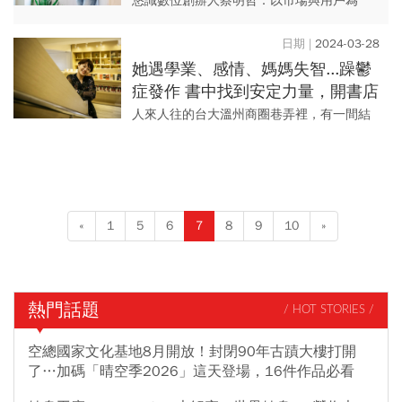
悠識數位創辦人蔡明哲：以市場與用戶為
師；小看網站動線設計不良，將累積成失去
忠誠感、信任感、訂單減少...等營運問題。
2024-03-28
她遇學業、感情、媽媽失智...躁鬱
症發作 書中找到安定力量，開書店
讓受傷靈魂再出發！
人來人往的台大溫州商圈巷弄裡，有一間結
合餐廳和書店的複合式餐飲「書屋花甲x而立
書店」，主打珍惜、尊重、陪伴及關懷，一
樓是餐廳，地下室是書店，...
«
1
5
6
7
8
9
10
»
熱門話題
/ HOT STORIES /
空總國家文化基地8月開放！封閉90年古蹟大樓打開
了…加碼「晴空季2026」這天登場，16件作品必看