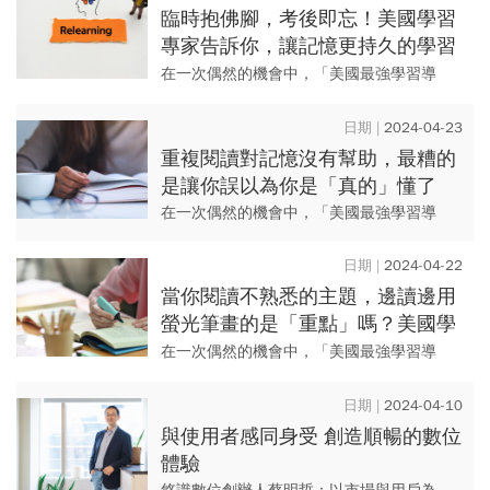
世...
臨時抱佛腳，考後即忘！美國學習
專家告訴你，讓記憶更持久的學習
時間分配法
在一次偶然的機會中，「美國最強學習導
師」丹尼爾‧威靈漢向 500 名教師發表演講，
意識到原來學生們都在用錯誤的方法學習。
2024-04-23
經過二十年的科學研究...
重複閱讀對記憶沒有幫助，最糟的
是讓你誤以為你是「真的」懂了
在一次偶然的機會中，「美國最強學習導
師」丹尼爾‧威靈漢向 500 名教師發表演講，
意識到原來學生們都在用錯誤的方法學習。
2024-04-22
經過二十年的科學研究...
當你閱讀不熟悉的主題，邊讀邊用
螢光筆畫的是「重點」嗎？美國學
習權威教你這樣做
在一次偶然的機會中，「美國最強學習導
師」丹尼爾‧威靈漢向 500 名教師發表演講，
意識到原來學生們都在用錯誤的方法學習。
2024-04-10
經過二十年的科學研究...
與使用者感同身受 創造順暢的數位
體驗