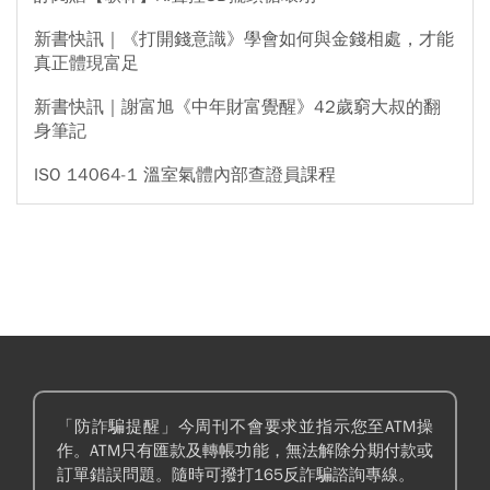
新書快訊｜《打開錢意識》學會如何與金錢相處，才能
真正體現富足
新書快訊｜謝富旭《中年財富覺醒》42歲窮大叔的翻
身筆記
ISO 14064-1 溫室氣體內部查證員課程
「防詐騙提醒」今周刊不會要求並指示您至ATM操
作。ATM只有匯款及轉帳功能，無法解除分期付款或
訂單錯誤問題。隨時可撥打165反詐騙諮詢專線。