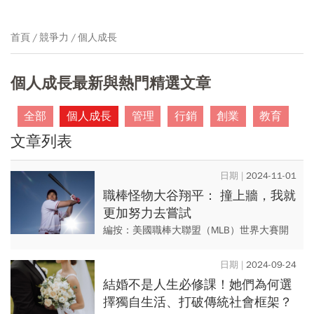
首頁
競爭力
個人成長
個人成長最新與熱門精選文章
全部
個人成長
管理
行銷
創業
教育
文章列表
2024-11-01
職棒怪物大谷翔平： 撞上牆，我就
更加努力去嘗試
編按：美國職棒大聯盟（MLB）世界大賽開
打，道奇隊奇蹟般的逆轉勝，從原先落後的0
比5，一路追平到5比5，又從稍微落後的5比
2024-09-24
6，將比數超前至7...
結婚不是人生必修課！她們為何選
擇獨自生活、打破傳統社會框架？