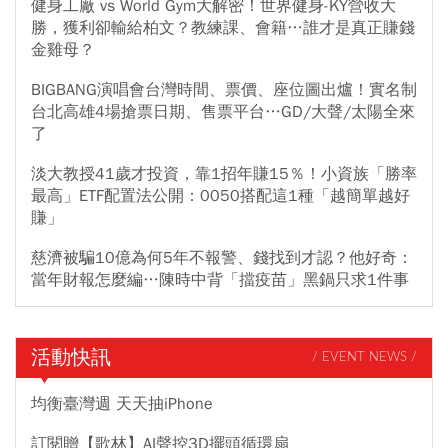
健身工廠 vs World Gym大解密！世界健身-KY營收大
勝，獲利卻輸給柏文？教練課、會籍…誰才是真正賺錢
金雞母？
BIGBANG演唱會台灣時間、票價、座位圖出爐！實名制
台北高雄4場搶票日期、售票平台…GD/大聲/太陽全來
了
淡大教授41歲才投資，靠1招年賺15％！小資族「勝率
最高」ETF配置法公開：0050搭配這1種「越簡單越好
賺」
慈濟被騙10億為何5年不報警、錢找到才認？他好奇：
當年財報怎麼編…陳時中背「擋疫苗」黑鍋只求1件事
活動快訊
/ EVENT NEWS /
均衡臺灣週 天天抽iPhone
訂閱贈【歌林】AI聲控3D擺頭循環扇