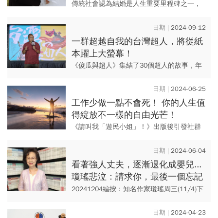
傳統社會認為結婚是人生重要里程碑之一，
但選擇不結婚就代表人生有缺陷？一起了解
Aging Solo決定獨自生活的理由…
2024-09-12
一群超越自我的台灣超人，將從紙
本躍上大螢幕！
《傻瓜與超人》集結了30個超人的故事，年
底《台灣超人》電影將於全省各大戲院上
映，這些超人將從紙本躍上大螢幕，用自己
2024-06-25
的生命故事，鼓勵所有身處逆...
工作少做一點不會死！ 你的人生值
得綻放不一樣的自由光芒！
《請叫我「遊民小姐」！》出版後引發社群
上的討論，作者遊民小姐曾經是金牌文案、
創意總監，卻天天爆肝加班，成為看不出原
2024-06-04
形的高級社畜。 人人...
看著強人丈夫，逐漸退化成嬰兒...
瓊瑤悲泣：請求你，最後一個忘記
我
20241204編按：知名作家瓊瑤周三(11/4)下
午被發現在淡水住家輕生，救護人員到場時
已無生命跡象，享壽86歲。 知名作家瓊瑤辭
2024-04-23