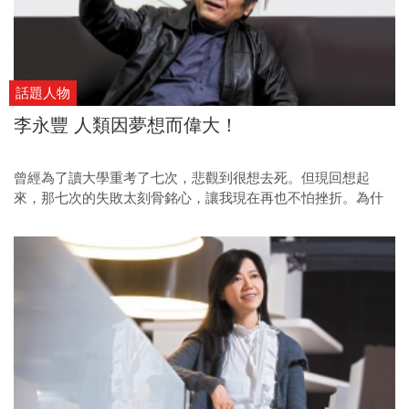
話題人物
李永豐 人類因夢想而偉大！
曾經為了讀大學重考了七次，悲觀到很想去死。但現回想起
來，那七次的失敗太刻骨銘心，讓我現在再也不怕挫折。為什
麼我的劇團要叫作「紙風車」？你看看唐吉軻德告訴我們什
麼，人類因夢想而偉大啊！