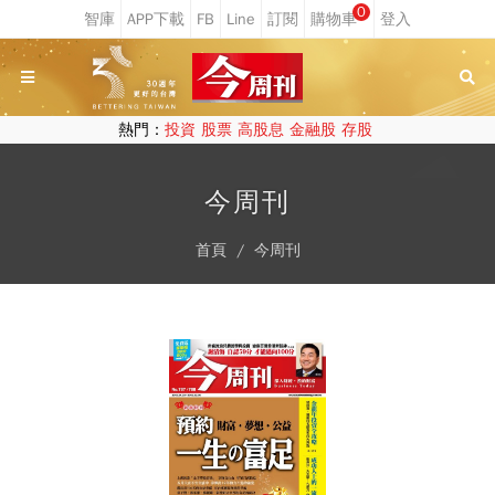
0
熱門：
投資
股票
高股息
金融股
存股
今周刊
首頁
今周刊