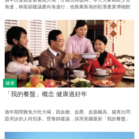
過年出遊就是要避開人潮，才能玩得盡興。冬天大家都較少去
海邊，林龍卻建議要向海邊行，他推薦靠海的彰濱產業博物館
區，一來知道的人不多，再者免費入場免費吃，既開眼界又有
趣，很適合親子遊；再加上今年燈會在鹿港，更有看頭。
健康
「我的餐盤」概念 健康過好年
過年期間難免大吃大喝，因血糖、血壓、血脂飆高、腸胃出問
題求診的人特別多。營養師建議，採用美國最新「我的餐盤」
（MyPlate）飲食原則，過個健康年。