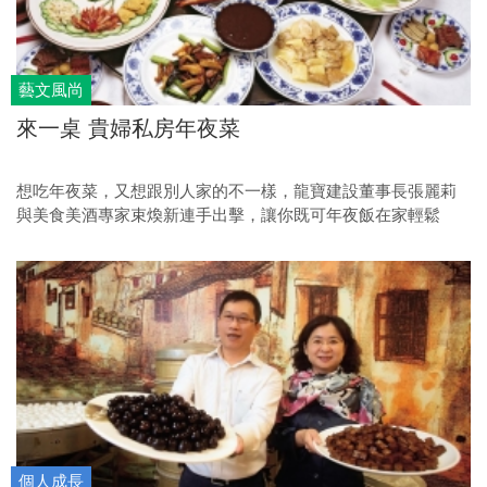
藝文風尚
來一桌 貴婦私房年夜菜
想吃年夜菜，又想跟別人家的不一樣，龍寶建設董事長張麗莉
與美食美酒專家束煥新連手出擊，讓你既可年夜飯在家輕鬆
做，也能將家常菜做出另一番滋味。平日極為忙碌的龍寶建設
董事長張麗莉，滿心期待春節的來臨，因為這是她一年當中最
放鬆的十天，舉家將搭機到美國波士頓公婆家團聚，並以扎實
的手藝燒出飄有中式懷舊的中國年味。
個人成長