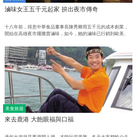
滷味女王五千元起家 拚出夜市傳奇
十八年前，得意中華食品董事長陳秀卿用五千元的成本創業，
開始在高雄夜市擺攤賣滷味，如今，她的滷味已行銷到歐美、
東南亞等三十多個國家，在金融海嘯後的二○○九年，營收更
是逆勢成長突破億元，寫下夜市人生的創富傳奇。
美食旅遊
來去鹿港 大飽眼福與口福