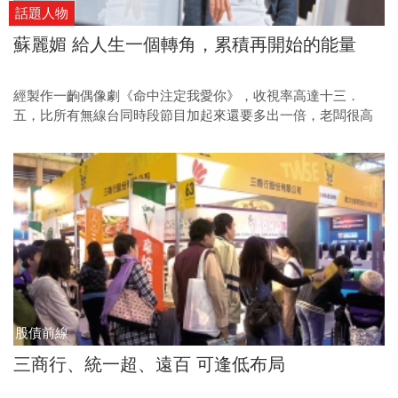
話題人物
蘇麗媚 給人生一個轉角，累積再開始的能量
經製作一齣偶像劇《命中注定我愛你》，收視率高達十三．
五，比所有無線台同時段節目加起來還要多出一倍，老闆很高
興，工作人員也開心，所有的對手都羨慕死了；但是我的心靈
很空虛，總覺得沒有做出值得對自己交代的事。直到有一天，
我看到有則新聞報導，女明星錢幽蘭因為被我們的戲感動，而
走出困擾她很久的憂鬱症。
股債前線
三商行、統一超、遠百 可逢低布局