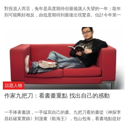
對投資人而言，兔年是高度期待但最後讓人失望的一年；龍年
則可能剛好相反，由低度期待到最後出現驚喜。估計今年第一
季市場還是充滿悲觀氣氛，第二季開始有信心，第三季覺得希
望來了，而第四季則隨著美國選舉波動，猶如倒吃甘蔗，漸入
佳境。
話題人物
作家九把刀：看書畫重點 找出自己的感動
一手捧著書讀，一手猛寫自己的書。九把刀看的書從《神探李
昌鈺破案實錄》到漫畫《航海王》，包山包海，看書地點從好
友喜宴到老家的廁所，無奇不有，他的閱讀習慣絕對超乎你的