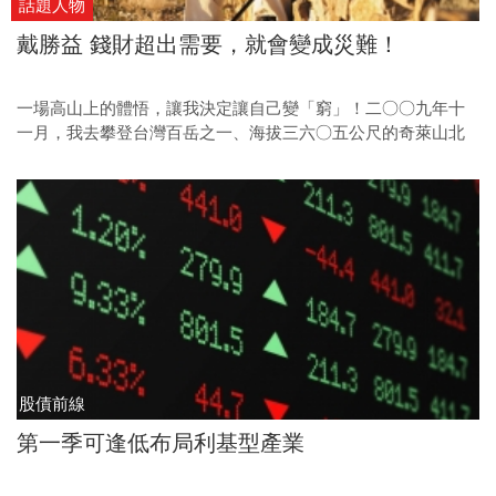
話題人物
戴勝益 錢財超出需要，就會變成災難！
一場高山上的體悟，讓我決定讓自己變「窮」！二○○九年十
一月，我去攀登台灣百岳之一、海拔三六○五公尺的奇萊山北
峰，這裡的環境非常險惡，一步路踏偏就會摔下山、粉身碎
骨；有時候你明明看到有路走，但卻可能誤闖獸道、困在迷霧
森林。
股債前線
第一季可逢低布局利基型產業