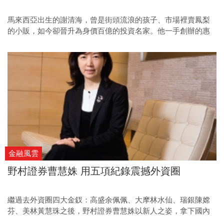
馬來西亞出生的謝清海，曾是街頭流浪的孩子、市場裡賣鳳梨
的小販，如今卻晉升為身價百億的投資名家。他一手創辦的惠
理集團，更成為香港首家上市資產管理公司。謝清海憑著沒有
一絲折扣的拚命態度，不斷閱讀自學成長，終於衝破命運的枷
鎖。
金融風雲
野村證券曹慧姝 用五項紀錄震撼外資圈
繼過去外資圈四大金釵：高盛余佩佩、大摩林水仙、瑞銀陳嫦
芬、美林黃慧珠之後，野村證券曹慧姝以新人之姿，拿下國內
去年ＥＣＢ發行承銷冠軍，投資銀行圈又一位女將引領風騷。