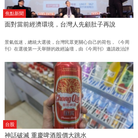
焦點新聞
面對當前經濟環境，台灣人先顧肚子再說
景氣低迷，總統大選後，台灣民眾更關心自己的荷包，《今周
刊》在選後第一天舉辦的政經論壇，由《今周刊》邀請政治評
論家楊憲宏以及經濟學博士馬凱，分析總統大選後政治、經濟
方面的看法。
台股
神話破滅 重慶啤酒股價大跳水