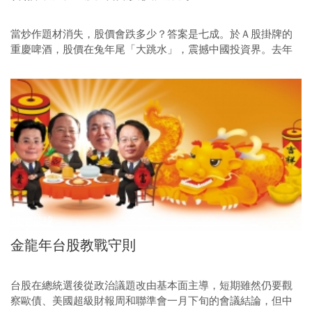
當炒作題材消失，股價會跌多少？答案是七成。於Ａ股掛牌的
重慶啤酒，股價在兔年尾「大跳水」，震撼中國投資界。去年
十一月底，重啤漲到八十一．三八元人民幣（以下同）的歷史
天價，本益比達到一○八倍，遠超過啤酒業平均的三十四倍，
創造新一代的「有中國特色」炒股神話！
股債前線
金龍年台股教戰守則
台股在總統選後從政治議題改由基本面主導，短期雖然仍要觀
察歐債、美國超級財報周和聯準會一月下旬的會議結論，但中