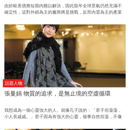
由於歐美債務短期內難以解決，因此龍年全球景氣仍然充滿不
確定性，這對外銷為主的廠商將是挑戰，反而內需為主的產業
受惠平價消費和人潮效應，以及收取現金的特性，只要股價夠
低，可以伺機找買點。
話題人物
張曼娟 物質的追求，是無止境的空虛循環
我想成為一個心靈強大的人。就像孔子說的：「君子坦蕩蕩，
小人長戚戚。」君子因為有強大的心靈，做事自然坦蕩，不像
小人，活在無止境的算計之中，每天都有擔憂心煩的事。不算
計、不擔憂的前提，是不去在意旁人的無謂眼光。