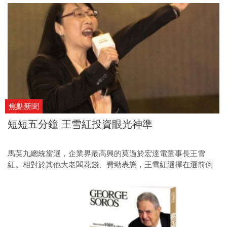
想像。
焦點新聞
短短五分鐘 王雪紅投資眼光神準
馬英九總統當選，企業界最高興的莫過於宏達電董事長王雪
紅。相對於其他大老闆花錢、費勁表態，王雪紅選擇在選前倒
數時刻，用短短五分鐘記者會挺馬，而且不花任何一毛廣告
費，可說是最高報酬率的投資！