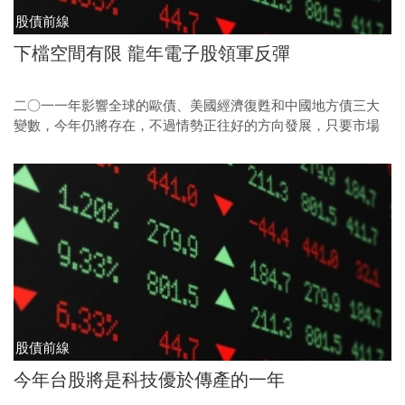
股債前線
下檔空間有限 龍年電子股領軍反彈
二○一一年影響全球的歐債、美國經濟復甦和中國地方債三大
變數，今年仍將存在，不過情勢正往好的方向發展，只要市場
認為最壞情況已經出現，就有機會出現技術性反彈，因此「不
會更壞」，是投資人不妨對行情抱持樂觀預期的主因。
股債前線
今年台股將是科技優於傳產的一年