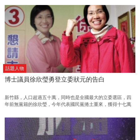
話題人物
博士議員徐欣瑩勇登立委狀元的告白
新竹縣，人口超過五十萬，同時也是全國最大的立委選區，四
年前無黨籍的徐欣瑩，今年代表國民黨捲土重來，獲得十七萬
一千餘票，風光摘下「全國最高票」榮銜。徐欣瑩是誰？她為
什麼能締造這樣的成績？