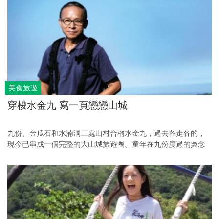
美食旅遊
穿梭水金九 寫一頁戀戀山城
九份、金瓜石和水湳洞三處山村合稱水金九，過去各走各的，
現今已串成一個完整的大山城旅遊圈。童年在九份度過的吳念
真，帶大家走看風貌不同，卻一樣小村情濃的水金九。一步一
感動，一日水金九，一整年的幸福。