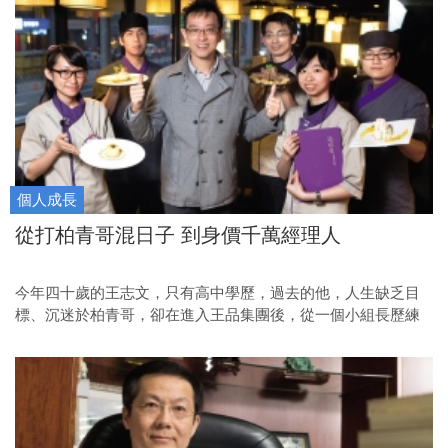
個人成長
從打柏青哥混日子 到身價千萬經理人
今年四十歲的王志文，只有高中學歷，過去的他，人生缺乏目
標、沉迷於柏青哥，卻在進入王品集團後，從一個小組長歷練
成區經理，打拚出三千萬元的身價。他如何在向來以高標準要
求員工的企業裡，闖出自己的一片天？