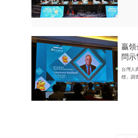
贏領
問示
穩定
台灣人
標」調
壽於六月