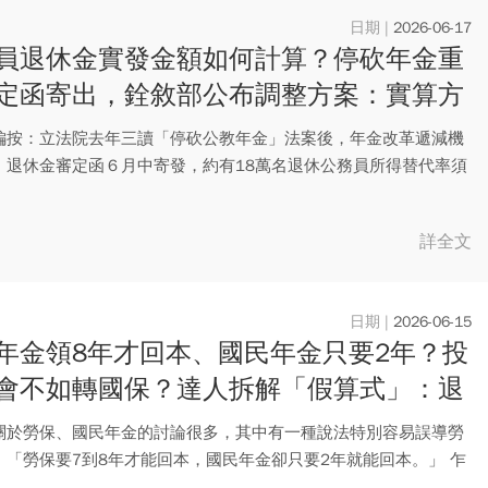
2026-06-17
員退休金實發金額如何計算？停砍年金重
定函寄出，銓敘部公布調整方案：實算方
次看
編按：立法院去年三讀「停砍公教年金」法案後，年金改革遞減機
，退休金審定函６月中寄發，約有18萬名退休公務員所得替代率須
。...
詳全文
2026-06-15
年金領8年才回本、國民年金只要2年？投
會不如轉國保？達人拆解「假算式」：退
月領為何更划算
關於勞保、國民年金的討論很多，其中有一種說法特別容易誤導勞
：「勞保要7到8年才能回本，國民年金卻只要2年就能回本。」 乍