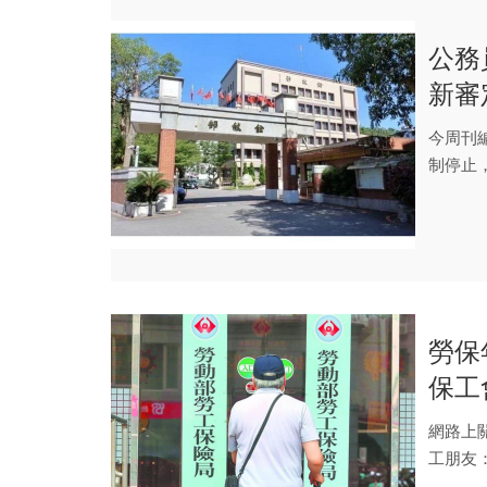
公務
新審
式一
今周刊
制停止
重新計算
勞保
保工
休金
網路上
工朋友
聽...