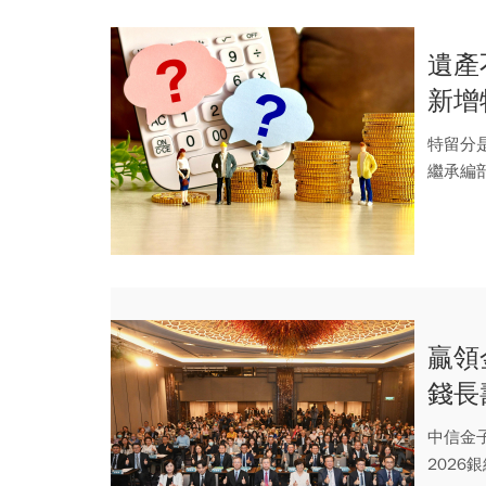
遺產
新增
法重
特留分
繼承編
囑自由。 
贏領
錢長
休坐
中信金
2026