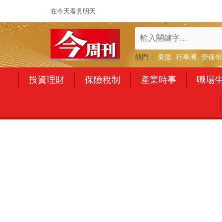
在今天看見明天
熱門：
美股
行事曆
勞保年
投資理財
保險稅制
產業時事
職場