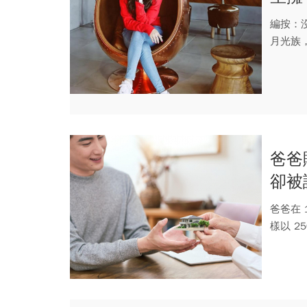
多存
編按：
月光族
貴體質」.
爸爸
卻被
很多
爸爸在 
樣以 2