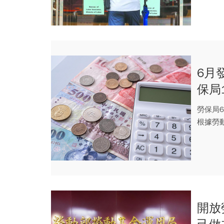
6月
保局
4.2
勞保局
根據勞
年金給付
開放