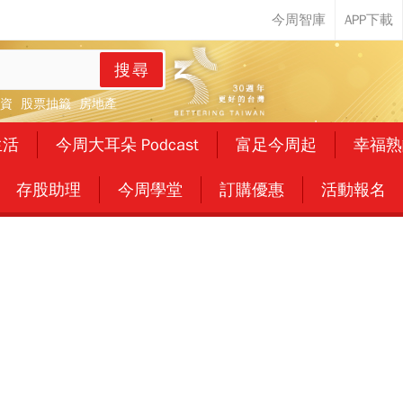
搜尋
資
股票抽籤
房地產
生活
今周大耳朵 Podcast
富足今周起
幸福熟
存股助理
今周學堂
訂購優惠
活動報名