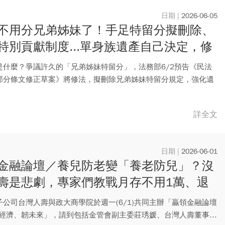
2026-06-05
不用分兄弟姊妹了！手足特留分擬刪除、
特別貢獻制度...單身族遺產自己決定，修
點一次看
是什麼？爭議許久的「兄弟姊妹特留分」，法務部6/2預告《民法
部分條文修正草案》將修法，擬刪除兄弟姊妹特留分規定，強化遺
...
詳全文
2026-06-01
金融論壇／養兒防老變「養老防兒」？沒
壽是悲劇，專家們教戰月存不用1萬、退
擁3000萬
子公司台灣人壽與政大商學院於週一(6/1)共同主辦「贏領金融論壇
銀經濟、韌未來」，請到包括金管會副主委莊琇媛、台灣人壽董事...