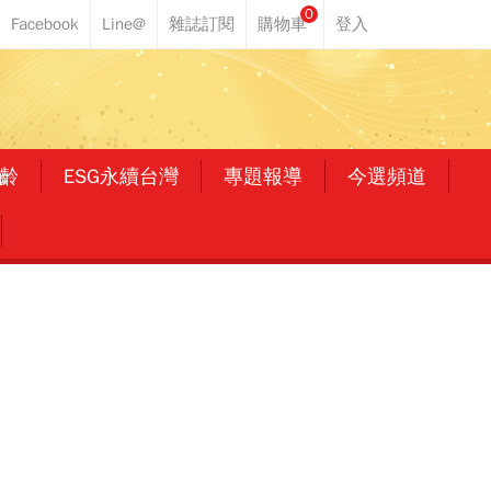
0
齡
ESG永續台灣
專題報導
今選頻道