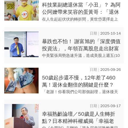
文發布於2019/...
科技業副總退休當「小丑」？ 為阿
公阿嬤帶來笑容的蛋黃哥：「退休
不是終點，能開始做自己想要的
在人生起起伏伏的轉折間，黃世岱選擇走上
事！」
了一條與眾不同的路：從科技業副總退休到
扮演快樂小丑。他用幽默與熱情點亮年紀相
2025-10-14
仿的銀髮族或年事更高的長輩...
暴跌也不怕！ 謝富旭的「深度價值
投資法」，年領百萬股息走出財富
人生
中美緊張局勢急速升溫，造成美股上週五(10
日)四大指數重挫，而台股在國慶連假後一度
大跌逾800點。對多數短線投資人是一場恐慌
2025-09-26
災難，唯有專注於...
50歲起步還不慢，12年差了460
萬！退休金翻倍的關鍵是什麼？
「老謝！你看我們公司那個副理，退休後天
天騎腳踏車去公園下棋，中午就吃個60塊錢
的便當」老王一邊喝著咖啡，一邊跟我感
2025-09-17
嘆：「我可不想退休後，過得...
幸福熟齡論壇／50歲是人生轉折
點？日本精神科權威揭「幸福老