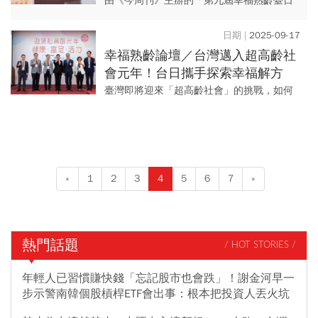
後」關鍵4策略：熟齡是夢想復活
由《今周刊》主辦的「第九屆幸福熟齡臺日
的最佳時機
交流論壇」週三(9/17)於臺大醫院國際會議
中心舉行，匯集臺日學者專家與地方政府代
2025-09-17
表，就熟齡生活的多元...
幸福熟齡論壇／台灣邁入超高齡社
會元年！台日攜手探索幸福解方
「退休不是終點，第二人生才正要
臺灣即將迎來「超高齡社會」的挑戰，如何
開始」
讓熟齡族群在健康、財富與生活品質間取得
平衡，成為迫切課題。由《今周刊》主辦的
「第九屆幸福熟齡臺日交流論...
«
1
2
3
4
5
6
7
»
熱門話題
/ HOT STORIES /
年輕人已習慣賺快錢「忘記股市也會跌」！謝金河早一
步示警南韓個股槓桿ETF會出事：根本把投資人丟火坑