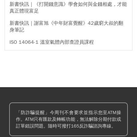
新書快訊｜《打開錢意識》學會如何與金錢相處，才能
真正體現富足
新書快訊｜謝富旭《中年財富覺醒》42歲窮大叔的翻
身筆記
ISO 14064-1 溫室氣體內部查證員課程
「防詐騙提醒」今周刊不會要求並指示您至ATM操
作。ATM只有匯款及轉帳功能，無法解除分期付款或
訂單錯誤問題。隨時可撥打165反詐騙諮詢專線。