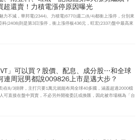
買超還賣！力積電漲停原因曝光
不減，華邦電(2344)、力積電(6770)週二(8/4)都衝上漲停，分別來
亞科(2408)則是第3日漲停，衝上漲停板436元，旺宏(2337)盤中最高來
，終場收在120元，漲幅8.60%。籌碼面動向，外資由賣超華邦電轉為連
，南亞科也從連4天賣超轉為連兩天買超37,689張，旺宏則是終結連6天賣
，週二再次賣超4,111張，不過，力積電則是被外資連3天倒貨賣超
10,945張。外媒日前報導，英特爾(Intel)的EMIB-T先進封裝技術良率
0)為其獨家供應矽電容。根據FactSet最新調查，外資同步調升力積電目
111元，最低估值則是60元，以力積電漲停價60.1元計算，還有8成甜
台版VT」可以買？股價、配息、成分股…和全球
ndForce表示，2026年全球DRAM供需仍維持吃緊，展望2027年，由於
何連周冠男都說009826上市是邁大步？
續超越供給增幅，供需缺口可望進一步擴大，將有助於支撐記憶體價格
同步走強。
股票)在8/3掛牌，主打只要1萬元就能布局全球40多國，涵蓋超過2000檔
資人可直接在盤中買賣，不必另外開複委託或換匯，因此被市場稱為「台
冠男在臉書上分享，很多人以為他只講0050，其實並不是，「我一直都
灣分散，更要分散到全世界。009826的掛牌，代表台灣資本市場朝向
，又往前邁進了一大步」。財經部落客「要不要來點稀飯套餐」則是表
，就像把全球股市複製貼上到自己的投資組合，不用煩惱今年該押哪個市場
低一直換方向的焦慮。009826有哪些特色？009826適合哪些投資
nguard Total World Stock ETF)相比的差異，一次弄懂！