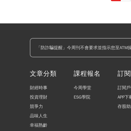
升，加上矽光子等新業
因應需求擴產，資本支
調降至130元。
「防詐騙提醒」今周刊不會要求並指示您至ATM
文章分類
課程報名
訂
財經時事
今周學堂
訂閱戶
投資理財
ESG學院
APP下
競爭力
存股助
品味人生
幸福熟齡