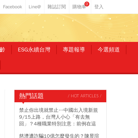
0
齡
ESG永續台灣
專題報導
今選頻道
熱門話題
/ HOT ARTICLES /
禁止你出境就禁止…中國出入境新規
9/15上路，台灣人小心「有去無
回」？4種職業特別注意：前例在這
慈濟遭詐騙10億怎麼發生的？陳昱瑄