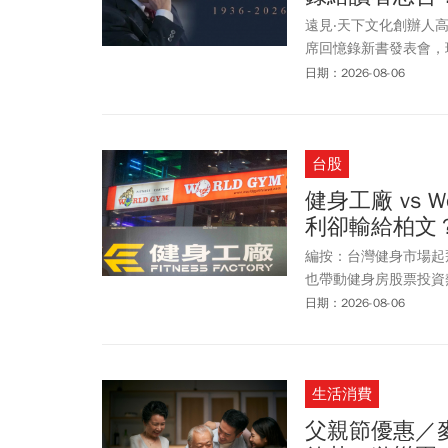
遠見‧天下文化創辦人高
席回憶錄新書發表會，
當天高希均回顧一生分
日期：2026-08-06
出版事業，靠的就是核
意，關於治喪事宜，遠
辭花籃輓聯，遠見・天
台股
健身工廠 vs 
利卻輸給柏文
編按：台灣健身市場起飛
也帶動健身房股票投資熱
是台股市場最具代表性
日期：2026-08-06
同的獲利曲線。世界健身-
牌知名度與加盟布局，
服務與會員經營，提高
生活消費
大，但柏文近年在營收
身（World Gym
父親節優惠／
入拆解台灣兩大健身品