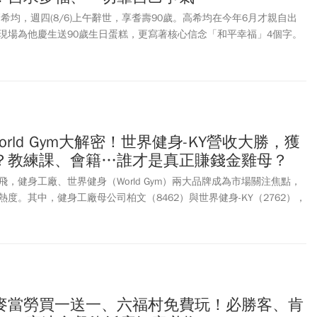
希均，週四(8/6)上午辭世，享耆壽90歲。高希均在今年6月才親自出
現場為他慶生送90歲生日蛋糕，更寫著核心信念「和平幸福」4個字。
享，自己從童年經歷戰亂流離、到台灣及美國創業及讀書，成就學術與
心信念「和平幸福」。遠見向北榮總院長陳威明率領的醫療團隊表達謝
見天下文化指出，遵照高教授遺願一切從簡，不設靈堂、不辦公祭，懇
下文化事業群將另行舉辦追思會，緬懷其一生貢獻與風範。
World Gym大解密！世界健身-KY營收大勝，獲
？教練課、會籍…誰才是真正賺錢金雞母？
，健身工廠、世界健身（World Gym）兩大品牌成為市場關注焦點，
度。其中，健身工廠母公司柏文（8462）與世界健身-KY（2762），
的兩大健身企業，但兩家公司採取截然不同的經營模式，也走出完全不
KY（2762）旗下世界健身（World Gym）據點數超過百家，憑藉品
營收規模長期領先；柏文（8462）則靠健身工廠自營展店、多元運動
單店效益與獲利能力。值得注意的是，雖然世界健身-KY營收規模較
成長率、毛利率與營業利益率上，卻全面勝出。究竟健身工廠與世界健
）誰更具投資價值？本文將從營收結構、商業模式、展店策略與估值比較，深
麥當勞買一送一、六福村免費玩！必勝客、肯
牌的競爭版圖。