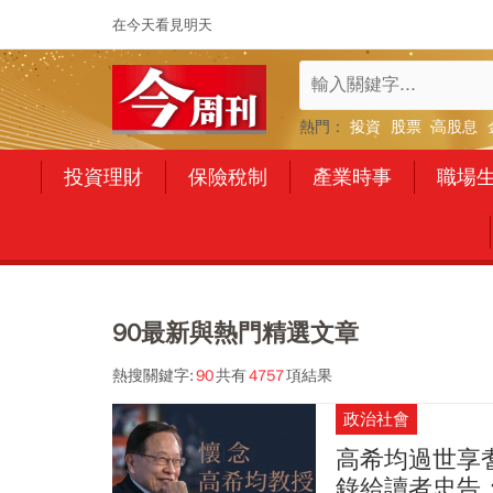
在今天看見明天
熱門：
投資
股票
高股息
投資理財
保險稅制
產業時事
職場
90最新與熱門精選文章
熱搜關鍵字:
90
共有
4757
項結果
政治社會
高希均過世享
錄給讀者忠告