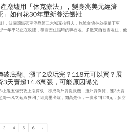
共產廢墟用「休克療法」，變身兆美元經濟
死」如何花30年重新養活餵壯
晨三點，波蘭國鐵夜車停靠第二大城克拉科夫，旅波台僑林啟揚踏下車
那一年車站正在改建，積雪蓋住臨時的碎石地。多數東西被雪埋住，他
起來比台灣還落後很多。10多年後，同一棟廢棄的舊火車站，已改建成
，一部分空間還開放成新創孵化器。克拉科夫已躍升為歐洲遊戲軟體與
為波蘭的矽谷，超過50家國際科技巨頭進駐。這一幕的今昔對照，正是
牛」雄起最具畫面感的縮影。
)股價破底翻、漲了2成玩完？118元可以買？展
3天賣超14.6萬張，可能原因曝光
03)上週五強勢攻上漲停板，卻成為外資提款機，遭外資倒貨，連3天賣
聯電周一(8/3)短線獲利了結賣壓出爐，開高走低，一度來到126元，多空
下跌3元或2.48%，以118元作收，成交量36萬8382張，高居台股個股
，聯電從本波最低102.5元止跌後、周一最高來到126元，短線漲幅已
外資逢高獲利結算，短線籌碼面承壓下，近日將會面臨多空交戰。不過，
積極，後續需密切觀察外資賣超是否趨緩，以及量能能否持續溫和推
3
4
5
6
»
估指標。本土法人認為，聯電成熟製程景氣加速復甦、產能利用率提