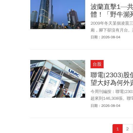
波蘭直擊1—
體！「野牛瀕
2009年冬天某個凌
廂，腳下卻沒有月台。
當下的感受是：這裡看
日期：2026-08-04
一間遊戲公司的辦公室
IT產業重鎮，更被視
「波蘭」這頭「歐洲野
台股
聯電(2303
望大好為何外資
今周刊編按：聯電(23
超來到146,308張。
拉鋸下探至116元，終場
日期：2026-08-04
成交量第3名。法人認為
經超過22%，在面臨
盤中低檔承接買盤也夠
1
2
升，作為短線操作的評