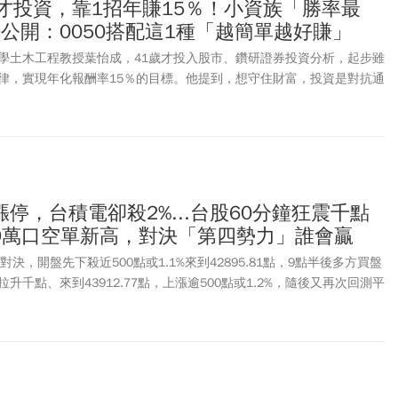
才投資，靠1招年賺15％！小資族「勝率最
法公開：0050搭配這1種「越簡單越好賺」
學土木工程教授葉怡成，41歲才投入股市、鑽研證券投資分析，起步雖
律，實現年化報酬率15％的目標。他提到，想守住財富，投資是對抗通
ETF具備「一次買進多檔股票、分散投資風險」的特質，同時擁有低成
為股市小白與忙碌上班族的入門選擇。從全球股市ETF、S&P 500到
F，再搭配「核心+衛星」配置策略，即使不擅長選股，也能用簡單的方法
合。
停，台積電卻殺2%...台股60分鐘狂震千點
9萬口空單新高，對決「第四勢力」誰會贏
力對決，開盤先下殺近500點或1.1%來到42895.81點，9點半後多方買盤
升千點、來到43912.77點，上漲逾500點或1.2%，隨後又再次回測平
化之快，原因之一與外資動向有關。外資周一(8/2)雖然僅「小賣」台
指期空單持續加碼，大增7523 口空單，讓整體台指期未平倉淨空單增
高，反映外資雖然現貨賣超幅度收斂，期貨避險部位卻是沒有減少持續
股台積電(2330)失去動能，而光學股大立光(3008)以4355元開盤沒
湖(2059)也攻上漲停9495元，顯見高價股買盤明顯回流。