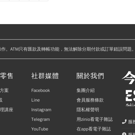
務貢獻營收，仍看好中長期營運，維持「買進」評等。不過，由於未來
出明顯增加，可能對後續毛利率形成部分稀釋，因此將目標價由152元
操作。ATM只有匯款及轉帳功能，無法解除分期付款或訂單錯誤問題。
閱零售
社群媒體
關於我們
方案
Facebook
集團介紹
載
Line
會員服務條款
理講座
Instagram
隱私權聲明
Telegram
用zinio看電子雜誌
服務
YouTube
在app看電子雜誌
服務