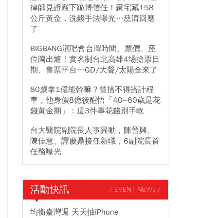
律師見證嚴下跪博信任！豪宅藏158
公斤黃金，洗錢手法曝光…慈濟回應
了
BIGBANG演唱會台灣時間、票價、座
位圖出爐！實名制台北高雄4場搶票日
期、售票平台…GD/大聲/太陽全來了
80歲拿1億能幹嘛？曾捨不得搭計程
車，他身價8億後醒悟「40~60歲是花
錢黃金期」：這3件事花錢別手軟
台大醫院副院長人事異動，陳晉興、
陳佳慧、譚慶鼎接任新職，6副院長首
任務曝光
活動快訊
/ EVENT NEWS /
均衡臺灣週 天天抽iPhone