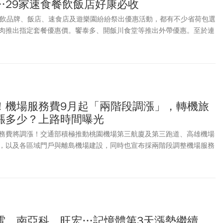
…29家速食餐飲飯店好康必收
餐飲品牌、飯店、速食店及遊樂園紛紛祭出優惠活動，都有不少省荷包選
肉推出指定套餐優惠價。饗泰多、開飯川食堂等推出外帶優惠。至於連
品集團、瓦城集團等餐飲品牌，也推出贈菜、套餐優惠及會員活動等多
加碼推出足部以及全身按摩，讓平時辛勞的爸爸放鬆一下。高雄萬豪酒
人)用餐，父親可享餐費半價。連鎖速食店方面：麥當勞App 推出父親節
爸爸餐」優惠組合，8/9前也祭出多項App優惠券，包括買超值全餐送
買一送一。還有肯德基、必勝客、漢堡王等通通幫你省荷包，也討老爸
動：小人國、六福村、義大遊樂世界、宜蘭國際童玩藝術節，同步推出
！機場服務費9月起「兩階段調漲」，轉機旅
/8至8/9，只要爸爸本人出示相關證件可「免費入園」。《今周刊》整
漲多少？上路時間曝光
，來看看連鎖餐飲集團、飯店餐廳、遊樂園推出哪些活動？
務費將調漲！交通部積極推動桃園機場第三航廈及第三跑道、高雄機場
，以及各區域門戶與離島機場建設，同時也宣布採兩階段調整機場服務
9/1-2028/8/31)將調整為750元，第二階段(2028/9/1起)將調整為
電、南亞科、旺宏…記憶體第3天漲勢繼續，