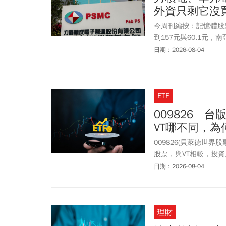
外資只剩它沒
今周刊編按：記憶體股魅力
到157元與60.1元，南
到121元，差一檔漲停
日期：2026-08-04
兩天買超30,622張
超轉為買超7555張後
39524張後，也轉而買超
ETF
逼近9成，力積電(677
標價至100元，最高達
009826「
頭。此外，市調機構Tre
VT哪不同，為
需求成長速度預期將持
走勢，帶動記憶體族群
009826(貝萊德世界
股票，與VT相較，投
版VT」。財金教授周
日期：2026-08-04
強調，投資不只是在台
更健全、更完整的方向
示，買進009826
理財
或產業，某種程度上是降
人？費用、成分股，和VT(Va