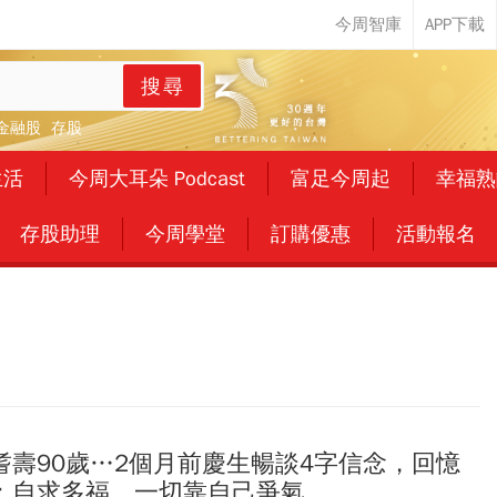
搜尋
金融股
存股
生活
今周大耳朵 Podcast
富足今周起
幸福熟
存股助理
今周學堂
訂購優惠
活動報名
耆壽90歲…2個月前慶生暢談4字信念，回憶
：自求多福、一切靠自己爭氣