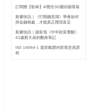
訂閱贈【歌林】AI聲控3D擺頭循環扇
新書快訊｜《打開錢意識》學會如何
與金錢相處，才能真正體現富足
新書快訊｜謝富旭《中年財富覺醒》
42歲窮大叔的翻身筆記
ISO 14064-1 溫室氣體內部查證員課
程