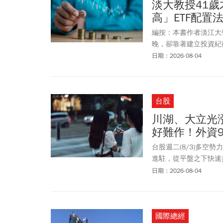
淡大教授41歲
高」ETF配置
編按：本書作者淡江大
晚，卻靠著建立投資紀
膨的重要方法。其中，
日期：2026-08-04
本、高透明度等優勢，成
台灣50等市值型ET
打造穩健報酬的投資組
台股
川湖、大立光漲
好難作！外資
台股週二(8/3)多空勢
進駐，從平盤之下快速拉
盤，短短60分鐘盤勢變
日期：2026-08-04
股現貨191億，但在台
至9萬口，續創歷史新
攀升。資金流向方面，權值
國際總經
多久就漲停鎖死，股后川