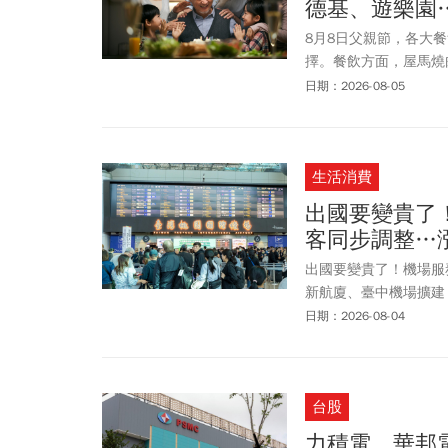
德基、遊樂園
8月8日父親節，各大
擇。餐飲方面，屋馬燒
鎖餐飲集團，例如：王
日期：2026-08-05
項好康。台北文華東方
店祭出滿4位(含父親本
限定優惠，除了「我愛
生活消費
大麥克沾醬、指定飲品
歡心。至於親子同樂活
出國要變貴了
88節優惠！六福村在8
客同步調整…
理各項父親節優惠活動
出國要變貴了！機場服
新航廈、臺中機場擴建
費，其中第一階段(2026/
日期：2026-08-04
1,000元。
台股
力積電、華邦