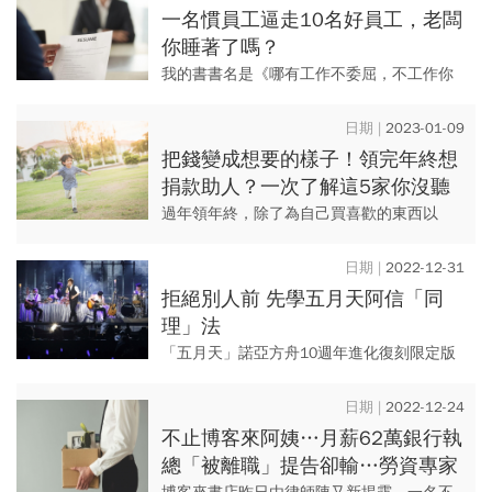
側小耳症和耳道閉鎖，必須藉...
一名慣員工逼走10名好員工，老闆
你睡著了嗎？
我的書書名是《哪有工作不委屈，不工作你
會更委屈》，所以我們談心的主題是「職場
委屈」，每個人碰到的委屈五花八門，其中
2023-01-09
有一個委屈談得最熱烈，那就...
把錢變成想要的樣子！領完年終想
捐款助人？一次了解這5家你沒聽
過「卻默默行善的團體」
過年領年終，除了為自己買喜歡的東西以
外，想要捐款幫助弱勢族群可以去哪捐款
呢？《今周刊》整理有募款需求、長期默默
2022-12-31
行善的團體，提供想盡份心力的你...
拒絕別人前 先學五月天阿信「同
理」法
「五月天」諾亞方舟10週年進化復刻限定版
演唱會跨年開唱，8場20萬張門票不到半小時
售罄，為了滿足買不到票的粉絲期望，特別
2022-12-24
舉辦線上跨年演唱會 ...
不止博客來阿姨…月薪62萬銀行執
總「被離職」提告卻輸…勞資專家