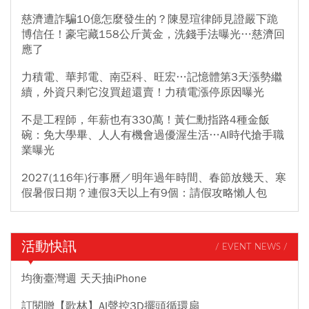
慈濟遭詐騙10億怎麼發生的？陳昱瑄律師見證嚴下跪
博信任！豪宅藏158公斤黃金，洗錢手法曝光…慈濟回
應了
力積電、華邦電、南亞科、旺宏…記憶體第3天漲勢繼
續，外資只剩它沒買超還賣！力積電漲停原因曝光
不是工程師，年薪也有330萬！黃仁勳指路4種金飯
碗：免大學畢、人人有機會過優渥生活…AI時代搶手職
業曝光
2027(116年)行事曆／明年過年時間、春節放幾天、寒
假暑假日期？連假3天以上有9個：請假攻略懶人包
活動快訊
/ EVENT NEWS /
均衡臺灣週 天天抽iPhone
訂閱贈【歌林】AI聲控3D擺頭循環扇