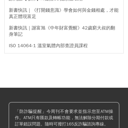
新書快訊｜《打開錢意識》學會如何與金錢相處，才能
真正體現富足
新書快訊｜謝富旭《中年財富覺醒》42歲窮大叔的翻
身筆記
ISO 14064-1 溫室氣體內部查證員課程
「防詐騙提醒」今周刊不會要求並指示您至ATM操
作。ATM只有匯款及轉帳功能，無法解除分期付款或
訂單錯誤問題。隨時可撥打165反詐騙諮詢專線。