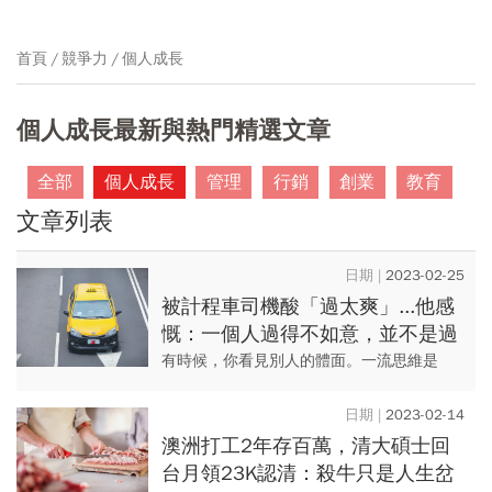
首頁
競爭力
個人成長
個人成長最新與熱門精選文章
全部
個人成長
管理
行銷
創業
教育
文章列表
2023-02-25
被計程車司機酸「過太爽」...他感
慨：一個人過得不如意，並不是過
得如意的人害的
有時候，你看見別人的體面。一流思維是
問：「他怎麼做到的？」二流思維是想：
「我把自己做好！」三流思維是諷：「他怎
2023-02-14
麼那麼爽！」 （原文刊載...
澳洲打工2年存百萬，清大碩士回
台月領23K認清：殺牛只是人生岔