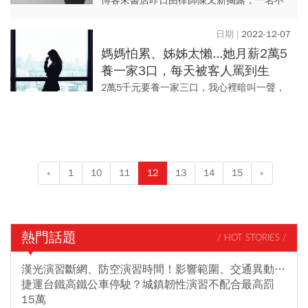
解析：僱傭、承攬哪不一樣
博客來書店昨日由律師陳又新揭露，一名不
識字的清潔阿姨在博客來工作20多年正常上
下班打卡，被解僱卻沒有退休金，博客來疑
2022-12-07
似是「假承攬真僱傭」，引...
媽媽怕累、姊姊太懶...她月薪2萬5
養一家3口，每天被客人罵到生
病...「寄生家人」讓全家都毀了
2萬5千元要養一家三口，我心裡暗叫一聲，
這麼厲害，怎麼養得起的？但是我更多不解
的是，她媽媽46歲、她姊姊27歲，不能去找
工作嗎？ （原...
«
1
10
11
12
13
14
15
»
熱門話題
/ HOT STORIES /
漢光演習斷網、防空演習時間！影響範圍、交通異動…
捷運台鐵高鐵公車停駛？城鎮韌性演習不配合最高罰
15萬