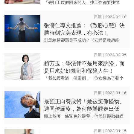
路，賺再多都不是終點
「去打工度假回來的人，找工作都要找很
久，」一位28歲的上班族談起他的同學朋
友，在打工度假回來之後，求職心態出現明
2023-02-10
顯變化，他說：「即使找到了，...
張瀞仁專文推薦：《致勝心態》決
勝時刻完美表現，有心法！
刻意練習卻還是不成功？《安靜是種超能
力》作者張瀞仁專文推薦《致勝心態》，面
對人生中的每個重要時刻，本書幫你做好萬
2023-02-05
全心理準備！
賴芳玉：學法律不是用來訴訟，而
是用來好好規劃和保障人生！
「我曾經看過一個案例，一位女性為了養小
孩奔波於各國間，但卻忽略照顧自己的身
體，有天她突然就走了，那個不負責任的男
2023-01-16
人，轉眼擁有了她所有的東西。...
最強正向養成術！她被笑像怪物、
遭同儕霸凌，為何能樂觀走出低
潮：是媽媽讓我學會勇敢
頭上戴著一條駝色的髮帶，俏麗短髮微微遮
掩先天的小耳，患崔契爾柯林斯症候群和小
耳症的顱顏少女鄒宛倫，有斜視、弱視、雙
2023-01-15