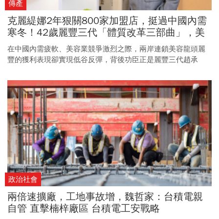
傳產
克麗緹娜2年狠關800家加盟店，挺過中國內需
寒冬！42歲麗豐三代「體質改革三部曲」，美
容龍頭獲利低谷反彈
在中國內需疲軟、美容業競爭激烈之際，兩岸連鎖美容龍頭麗
豐的獲利表現卻實現低谷反彈，背後功臣正是麗豐三代趙承
佑。他自兩年前推動體質改革，透過大膽整併門店，克服逆
風。
政治社會
兩倍速擴廠，工地事故增，魏哲家：台積電親
自管 直擊楠梓廠區 台積電工安戰略