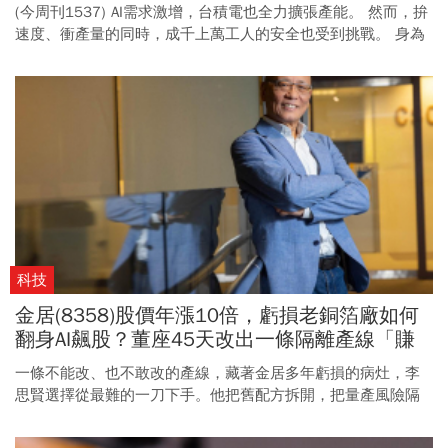
(今周刊1537) AI需求激增，台積電也全力擴張產能。 然而，拚
速度、衝產量的同時，成千上萬工人的安全也受到挑戰。 身為
產業龍頭，此時，台積電已不再能只當高科技業主，更必須跳
到營造業，親自守護勞工安全了。
科技
金居(8358)股價年漲10倍，虧損老銅箔廠如何
翻身AI飆股？董座45天改出一條隔離產線「賺
技術財要先認識自我」
一條不能改、也不敢改的產線，藏著金居多年虧損的病灶，李
思賢選擇從最難的一刀下手。他把舊配方拆開，把量產風險隔
開，也把一家老銅箔廠推向新的技術路口。