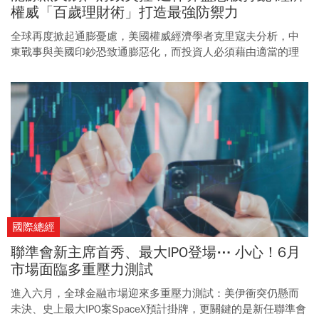
權威「百歲理財術」打造最強防禦力
全球再度掀起通膨憂慮，美國權威經濟學者克里寇夫分析，中
東戰事與美國印鈔恐致通膨惡化，而投資人必須藉由適當的理
財規畫策略，維持資產穩健成長與安全性。
國際總經
聯準會新主席首秀、最大IPO登場⋯ 小心！6月
市場面臨多重壓力測試
進入六月，全球金融市場迎來多重壓力測試：美伊衝突仍懸而
未決、史上最大IPO案SpaceX預計掛牌，更關鍵的是新任聯準會