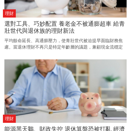
理財
選對工具、巧妙配置 養老金不被通膨超車 給青
壯世代與退休族的理財新法
平均餘命延長、高通膨壓力，使青壯世代被迫提早面臨財務焦
慮。當退休理財不再只是特定年齡層的議題，兼顧現金流穩定
與資產成長的新思惟，也逐漸成為主流。
理財
能源黑天鵝、財政失控 退休算盤恐被打亂 經濟