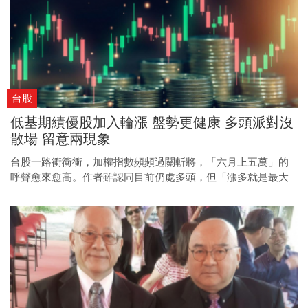
台股
低基期績優股加入輪漲 盤勢更健康 多頭派對沒
散場 留意兩現象
台股一路衝衝衝，加權指數頻頻過關斬將，「六月上五萬」的
呼聲愈來愈高。作者雖認同目前仍處多頭，但「漲多就是最大
的利空」，建議要以更嚴格的標準檢視後市。