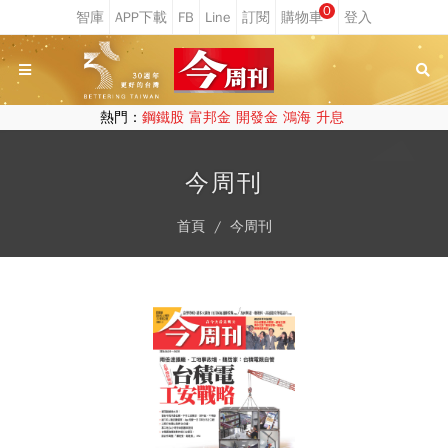
0
熱門：
鋼鐵股
富邦金
開發金
鴻海
升息
今周刊
首頁
今周刊