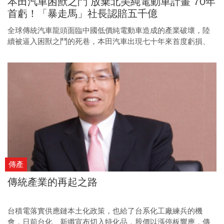
本田汽車困獸之鬥 放棄北美純電動車計畫 70年
首虧！「暴走馬」社長認賠五千億
全球傳統汽車龍頭面臨中國低價純電動車造成的產業破壞，陸
續被逼入困獸之鬥的死巷，本田汽車出現七十年來首度虧損、
日產瀕臨破產，都是最新的案例。
傳產
傳統產業的再起之路
台積電落實供應鏈本土化政策，也給了台系化工廠練兵的機
會，日前台化、新纖宣布切入特化品，股價以漲停板響應，傳