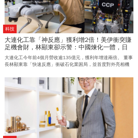
科技
大連化工靠「神反應」獲利增2倍！美伊衝突賺
足機會財，林顯東卻示警：中國煉化一體，日
後台廠更難生存
大連化工今年前4個月營收逾135億元，獲利年增達兩倍。 董事
長林顯東靠「快速反應」衝破石化業困局，並首度對外亮相機
器狗，積極向AI靠攏。