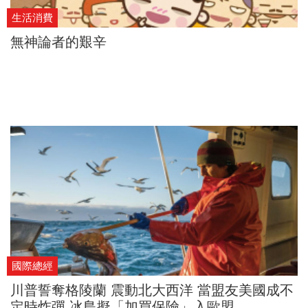
生活消費
無神論者的艱辛
國際總經
川普誓奪格陵蘭 震動北大西洋 當盟友美國成不
定時炸彈 冰島擬「加買保險」入歐盟