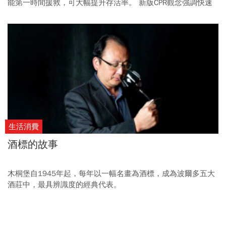
能第一時間援救，可大幅提升存活率。 新版CPR觀念強調快速
按壓、維持全身血液循環，在醫護救援抵達前，替患者大腦輸
氧、維繫生命。
生活消費
酒標的故事
木桐堡自1945年起，每年以一幅名畫為酒標，成為波爾多五大
酒莊中，最具辨識度的經典代表。