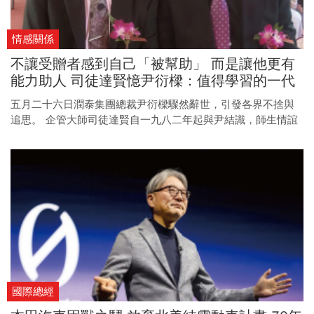
情感關係
不讓受贈者感到自己「被幫助」 而是讓他更有
能力助人 司徒達賢憶尹衍樑：值得學習的一代
儒商
五月二十六日潤泰集團總裁尹衍樑驟然辭世，引發各界不捨與
追思。 企管大師司徒達賢自一九八二年起與尹結識，師生情誼
深厚，見證了他對社會的卓越貢獻。
國際總經