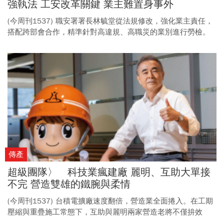
強執法 工安改革關鍵 業主難置身事外
(今周刊1537) 職安署署長林毓堂從法規修改，強化業主責任，
搭配跨部會合作，精準針對高違規、高職災的業別進行勞檢。
另外也透過公私協力，讓上自營造廠、下至工程行，都能整體
提升工安意識。
傳產
超級團隊〉 科技業瘋建廠 麗明、互助大單接
不完 營造雙雄的鐵腕與柔情
(今周刊1537) 台積電擴廠速度翻倍，營造業全面捲入。在工期
壓縮與重疊施工常態下，互助與麗明兩家營造老將不僅拚效
率，更與台積電共同守住工安底線。