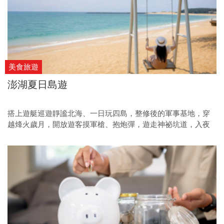
美食旅遊
澎湖夏日島遊
搭上遊艇巡遊靜謐北海、一日玩四島，整修後的軍事基地，穿
越烽火歲月，開放遊客摸軍槍、抱炮彈，遊走神祕坑道，入夜
參加海上花火節，看璀璨花火在夜空與海面交織綻放，夏天解
鎖澎湖祕境，開箱不一樣的海島風光。