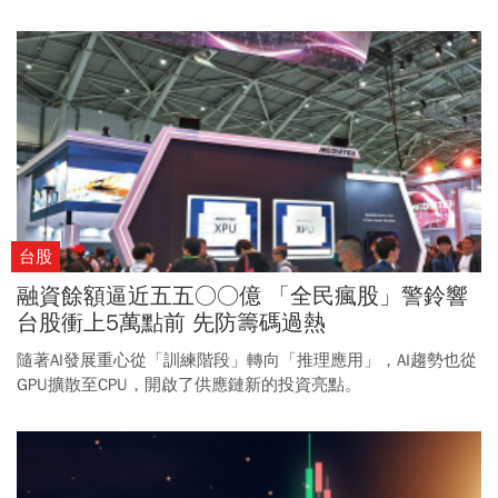
主席首次亮相，市場流動性將面臨考驗。
台股
融資餘額逼近五五○○億 「全民瘋股」警鈴響
台股衝上5萬點前 先防籌碼過熱
隨著AI發展重心從「訓練階段」轉向「推理應用」，AI趨勢也從
GPU擴散至CPU，開啟了供應鏈新的投資亮點。