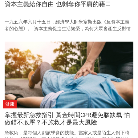
資本主義給你自由 也剝奪你平庸的藉口
一九五六年六月十五日，經濟學大師米塞斯出版《反資本主義
者的心態》。 資本主義促進生活繁榮，為何大眾會產生反對情
緒？制度有待完善，逃避責任與競爭的心態更值得省思。
健康
掌握最新急救指引 黃金時間CPR避免腦缺氧 怕
做錯不敢壓？不施救才是最大風險
急救術，是每個人都該學會的技能。當家人或是陌生人倒下時