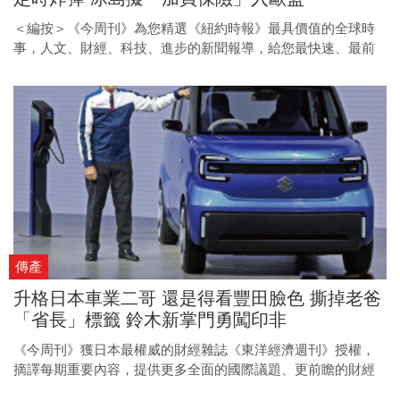
＜編按＞《今周刊》為您精選《紐約時報》最具價值的全球時
事，人文、財經、科技、進步的新聞報導，給您最快速、最前
瞻的國際視野。
傳產
升格日本車業二哥 還是得看豐田臉色 撕掉老爸
「省長」標籤 鈴木新掌門勇闖印非
《今周刊》獲日本最權威的財經雜誌《東洋經濟週刊》授權，
摘譯每期重要內容，提供更多全面的國際議題、更前瞻的財經
趨勢、更多元的產業動態。