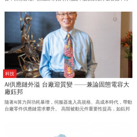
統產業轉型迎來新時代。
科技
AI供應鏈外溢 台廠迎質變 ——兼論固態電容大
廠鈺邦
隨著AI算力與功耗暴增，伺服器進入高規格、高成本時代，帶動
台廠零件供應鏈需求攀升。 高階被動元件重要性提高，如鈺邦
等企業也搭上AI基礎建設浪潮，迎來新一波成長契機。