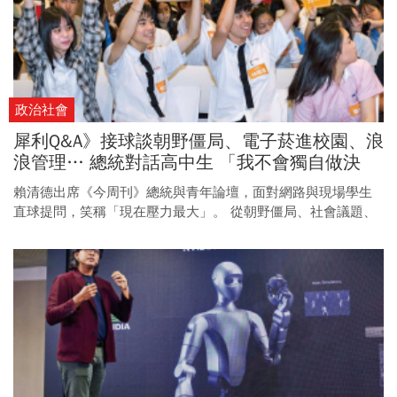
政治社會
犀利Q&A》接球談朝野僵局、電子菸進校園、浪
浪管理… 總統對話高中生 「我不會獨自做決
策」
賴清德出席《今周刊》總統與青年論壇，面對網路與現場學生
直球提問，笑稱「現在壓力最大」。 從朝野僵局、社會議題、
到求學困境，他一一接招，與這群相差五十歲的高中生展開深
度交流。